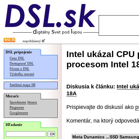
neprihlásený
Intel ukázal CPU
DSL pripojenie
Ceny DSL
procesom Intel 1
Dostupnosť DSL
Fórum o DSL
Výsledky meraní
Satelitná mapa SR
Diskusia k článku:
Intel uk
18A
Merače
Speedmeter
Merania
Prispievajte do diskusií ako
p
Pingmeter
Googlemeter
Komentár, na ktorý odpovedá
Hľadanie
Meta Dynamics ...SSD Samsung 