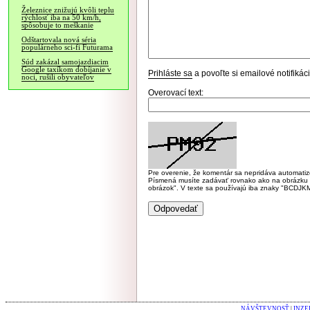
Železnice znižujú kvôli teplu
rýchlosť iba na 50 km/h,
spôsobuje to meškanie
Odštartovala nová séria
populárneho sci-fi Futurama
Súd zakázal samojazdiacim
Google taxíkom dobíjanie v
Prihláste sa
a povoľte si emailové notifiká
noci, rušili obyvateľov
Overovací text:
Pre overenie, že komentár sa nepridáva automatizov
Písmená musíte zadávať rovnako ako na obrázku veľk
obrázok". V texte sa používajú iba znaky "BC
NÁVŠTEVNOSŤ
|
INZE