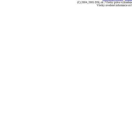
(C) 2004, 2005 DSL.sk | Všetky práva vyhradené
Všetky uvedené informácie sú b