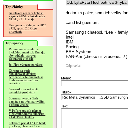
Od: LytaRyta Hochbatnica 3-ryba 
Top články
drzim im palce, som ich velky fan
Na Slovensku sa v tichosti
vypína ADSL v lokalitách s
VDSL, už 31. mája
..and list goes on :
Orange sa doťahuje na UPC
a O2, spustí 2.5 Gbps
Samsung ( chaebol, *Lee ~ famiy
pripojenie
Intel
IBM
Top správy
Boeing
Rumunsko odstrelmi a
BAE-Systems
blokádou mení tok Dunaja,
aby udržalo jadrovú
PAN-Am (..tie su uz zrusene.. :/ )
elektráreň v chode
Joj Play výrazne zdražuje
Odpovedať
Chrome sa bude
aktualizovať dvakrát
týždenne, v budúcnosti sa
Meno:
bude aktualizovať bez
reštartov
Slovensko.sk má opäť
Titulok:
technické problémy
Spustená výroba flash
pamäte s novým najvyšším
počtom vrstiev
Text:
V Poľsku spustili takmer
gigawatthodinové úložisko,
z LiFePO4 článkov
Telekom pridal 12 GB balík
pre Easy, chce zaň 12 eur