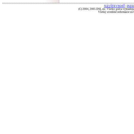
NÁVŠTEVNOSŤ
|
INZE
(C) 2004, 2005 DSL.sk | Všetky práva vyhradené
Všetky uvedené informácie sú b