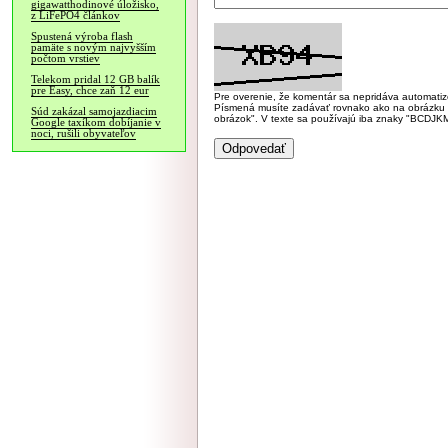
gigawatthodinové úložisko,
z LiFePO4 článkov
Spustená výroba flash
pamäte s novým najvyšším
počtom vrstiev
Telekom pridal 12 GB balík
pre Easy, chce zaň 12 eur
Pre overenie, že komentár sa nepridáva automatizov
Písmená musíte zadávať rovnako ako na obrázku veľk
Súd zakázal samojazdiacim
obrázok". V texte sa používajú iba znaky "BC
Google taxíkom dobíjanie v
noci, rušili obyvateľov