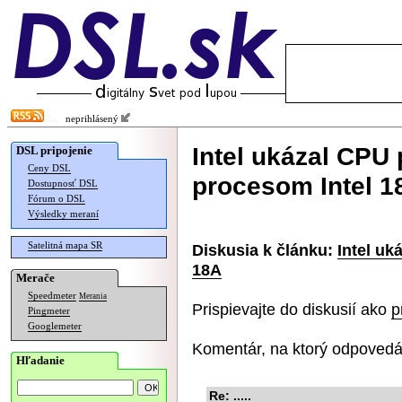
neprihlásený
Intel ukázal CPU
DSL pripojenie
Ceny DSL
procesom Intel 1
Dostupnosť DSL
Fórum o DSL
Výsledky meraní
Satelitná mapa SR
Diskusia k článku:
Intel uk
18A
Merače
Speedmeter
Merania
Prispievajte do diskusií ako
p
Pingmeter
Googlemeter
Komentár, na ktorý odpovedá
Hľadanie
Re: .....