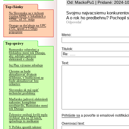
Od: MackoPu1 | Pridané: 2024-10
Top články
Svojmu najvacsiemu konkurentov
Na Slovensku sa v tichosti
vypína ADSL v lokalitách s
A o rok ho predbehnu? Pochopil 
VDSL, už 31. mája
Odpovedať
Orange sa doťahuje na UPC
a O2, spustí 2.5 Gbps
pripojenie
Meno:
Top správy
Titulok:
Rumunsko odstrelmi a
blokádou mení tok Dunaja,
aby udržalo jadrovú
elektráreň v chode
Text:
Joj Play výrazne zdražuje
Chrome sa bude
aktualizovať dvakrát
týždenne, v budúcnosti sa
bude aktualizovať bez
reštartov
Slovensko.sk má opäť
technické problémy
Maďarsko jadrovú elektráreň
nakoniec kompletne
neodstavilo, Rumunsko mení
tok Dunaja
Železnice znižujú kvôli teplu
Prihláste sa
a povoľte si emailové notifiká
rýchlosť iba na 50 km/h,
spôsobuje to meškanie
Overovací text:
V Poľsku spustili takmer