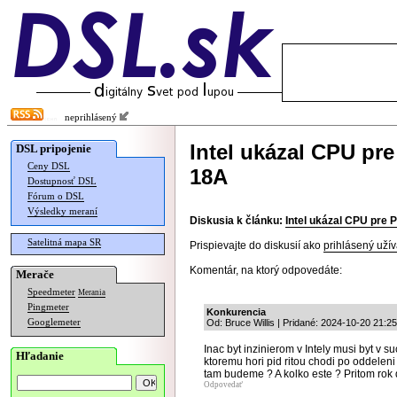
neprihlásený
Intel ukázal CPU pr
DSL pripojenie
Ceny DSL
18A
Dostupnosť DSL
Fórum o DSL
Výsledky meraní
Diskusia k článku:
Intel ukázal CPU pre 
Satelitná mapa SR
Prispievajte do diskusií ako
prihlásený užív
Komentár, na ktorý odpovedáte:
Merače
Speedmeter
Merania
Pingmeter
Konkurencia
Googlemeter
Od: Bruce Willis | Pridané: 2024-10-20 21:2
Inac byt inzinierom v Intely musi byt v 
Hľadanie
ktoremu hori pid ritou chodi po oddeleni
tam budeme ? A kolko este ? Pritom rok d
Odpovedať