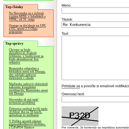
Meno:
Top články
Na Slovensku sa v tichosti
vypína ADSL v lokalitách s
Titulok:
VDSL, už 31. mája
Orange sa doťahuje na UPC
a O2, spustí 2.5 Gbps
pripojenie
Text:
Top správy
Chrome sa bude
aktualizovať dvakrát
týždenne, v budúcnosti sa
bude aktualizovať bez
reštartov
Rumunsko odstrelmi a
blokádou mení tok Dunaja,
aby udržalo jadrovú
elektráreň v chode
Maďarsko jadrovú elektráreň
Prihláste sa
a povoľte si emailové notifiká
nakoniec kompletne
neodstavilo, Rumunsko mení
tok Dunaja
Overovací text:
Slovensko.sk má opäť
technické problémy
Železnice znižujú kvôli teplu
rýchlosť iba na 50 km/h,
spôsobuje to meškanie
V Poľsku spustili takmer
gigawatthodinové úložisko,
z LiFePO4 článkov
Pre overenie, že komentár sa nepridáva automatizov