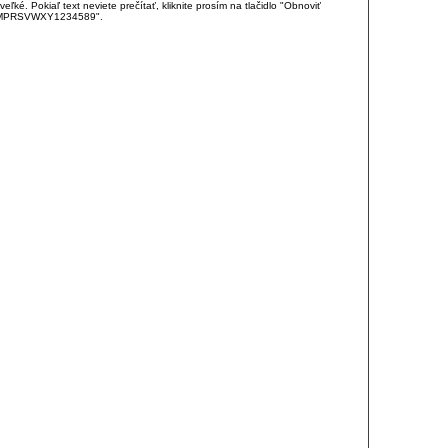
é. Pokiaľ text neviete prečítať, kliknite prosím na tlačidlo "Obnoviť
DJKMPRSVWXY1234589".