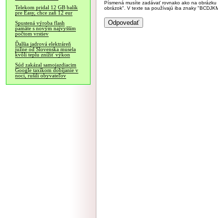
Písmená musíte zadávať rovnako ako na obrázku veľk
Telekom pridal 12 GB balík
obrázok". V texte sa používajú iba znaky "BC
pre Easy, chce zaň 12 eur
Spustená výroba flash
pamäte s novým najvyšším
počtom vrstiev
Ďalšia jadrová elektráreň
južne od Slovenska musela
kvôli teplu znížiť výkon
Súd zakázal samojazdiacim
Google taxíkom dobíjanie v
noci, rušili obyvateľov