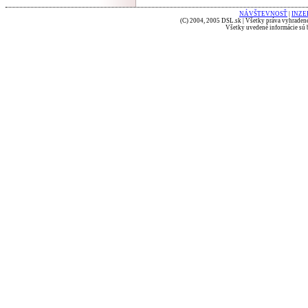
NÁVŠTEVNOSŤ
|
INZE
(C) 2004, 2005 DSL.sk | Všetky práva vyhradené
Všetky uvedené informácie sú b