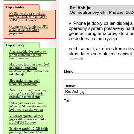
Top články
Re: Ach jaj
Od: neutronovy vlk | Pridané: 20
Na Slovensku sa v tichosti
vypína ADSL v lokalitách s
VDSL, už 31. mája
v iPhone je dobry uz len displej 
Orange sa doťahuje na UPC
operacny system postaveny na do
a O2, spustí 2.5 Gbps
generacii programatorov, ktora pr
pripojenie
ze dodnes na tom ryzuju
Top správy
nech sa paci, ak chces komentova
Alza nasadila dve novinky,
skus daco kontrsuktivne napisat 
jednu užitočnú a jednu
Odpovedať
kontroverznú
Maďarsko jadrovú elektráreň
nakoniec kompletne
neodstavilo, Rumunsko mení
Meno:
tok Dunaja
Slovensko.sk má opäť
technické problémy
Titulok:
Železnice znižujú kvôli teplu
rýchlosť iba na 50 km/h,
spôsobuje to meškanie
Text:
Ďalšia jadrová elektráreň
južne od Slovenska musela
kvôli teplu znížiť výkon
V Poľsku spustili takmer
gigawatthodinové úložisko,
z LiFePO4 článkov
Telekom pridal 12 GB balík
pre Easy, chce zaň 12 eur