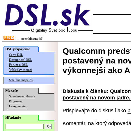
neprihlásený
Qualcomm predst
DSL pripojenie
Ceny DSL
postavený na nov
Dostupnosť DSL
Fórum o DSL
výkonnejší ako 
Výsledky meraní
Satelitná mapa SR
Diskusia k článku:
Qualcom
Merače
postavený na novom jadre,
Speedmeter
Merania
Pingmeter
Googlemeter
Prispievajte do diskusií ako
p
Hľadanie
Komentár, na ktorý odpovedá