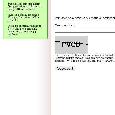
Súd zakázal samojazdiacim
Google taxíkom dobíjanie v
noci, rušili obyvateľov
NASA na diaľku na sonde
Voyager 2 úspešne znížila
Prihláste sa
a povoľte si emailové notifiká
spotrebu
Overovací text:
Misia na záchranu teleskopu
Swift ešte nie je stratená,
podarilo sa spomaliť jej
otáčanie
Pre overenie, že komentár sa nepridáva automatizov
Písmená musíte zadávať rovnako ako na obrázku veľk
obrázok". V texte sa používajú iba znaky "BC