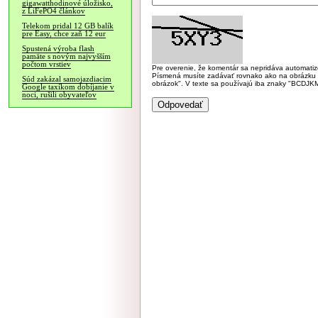
gigawatthodinové úložisko,
z LiFePO4 článkov
Telekom pridal 12 GB balík
pre Easy, chce zaň 12 eur
Spustená výroba flash
pamäte s novým najvyšším
počtom vrstiev
Pre overenie, že komentár sa nepridáva automatizov
Písmená musíte zadávať rovnako ako na obrázku veľk
Súd zakázal samojazdiacim
obrázok". V texte sa používajú iba znaky "BC
Google taxíkom dobíjanie v
noci, rušili obyvateľov