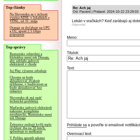
Top články
Re: Ach jaj
Od: Pacient | Pridané: 2024-10-22 23:29:03
Na Slovensku sa v tichosti
vypína ADSL v lokalitách s
Lekári v sračkách? Keď zarábajú aj dob
VDSL, už 31. mája
Odpovedať
Orange sa doťahuje na UPC
a O2, spustí 2.5 Gbps
pripojenie
Meno:
Top správy
Titulok:
Rumunsko odstrelmi a
blokádou mení tok Dunaja,
aby udržalo jadrovú
elektráreň v chode
Text:
Joj Play výrazne zdražuje
Chrome sa bude
aktualizovať dvakrát
týždenne, v budúcnosti sa
bude aktualizovať bez
reštartov
Slovensko.sk má opäť
technické problémy
Maďarsko jadrovú elektráreň
nakoniec kompletne
neodstavilo, Rumunsko mení
tok Dunaja
Železnice znižujú kvôli teplu
Prihláste sa
a povoľte si emailové notifiká
rýchlosť iba na 50 km/h,
spôsobuje to meškanie
Overovací text:
V Poľsku spustili takmer