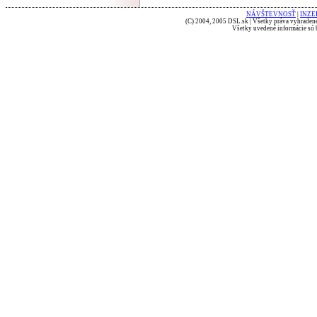
NÁVŠTEVNOSŤ
|
INZE
(C) 2004, 2005 DSL.sk | Všetky práva vyhradené
Všetky uvedené informácie sú b