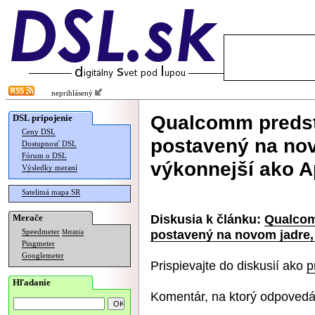
neprihlásený
Qualcomm predst
DSL pripojenie
Ceny DSL
postavený na nov
Dostupnosť DSL
Fórum o DSL
výkonnejší ako 
Výsledky meraní
Satelitná mapa SR
Diskusia k článku:
Qualcom
Merače
postavený na novom jadre,
Speedmeter
Merania
Pingmeter
Googlemeter
Prispievajte do diskusií ako
p
Hľadanie
Komentár, na ktorý odpovedá