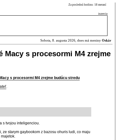
Za poslednú hodinu: 18 meraní
inzercia
Sobota, 8. augusta 2026, dnes má meniny
Oskár
é Macy s procesormi M4 zrejme
 Macy s procesormi M4 zrejme budúcu stredu
ateľ
.
s tvojou inteligenciou.
ni, ze starym gaybookom z bazosu ohuris ludi, co maju
, majetok.