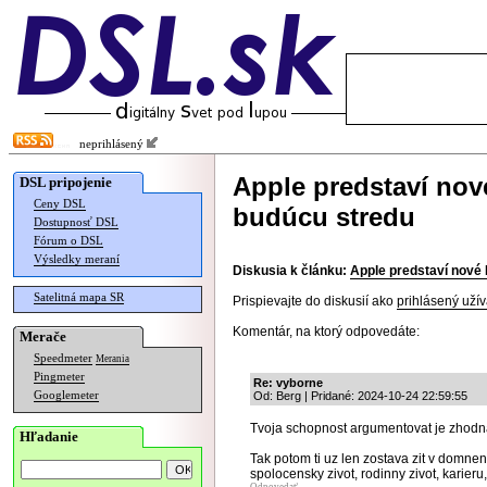
neprihlásený
Apple predstaví nov
DSL pripojenie
Ceny DSL
budúcu stredu
Dostupnosť DSL
Fórum o DSL
Výsledky meraní
Diskusia k článku:
Apple predstaví nové
Satelitná mapa SR
Prispievajte do diskusií ako
prihlásený užív
Komentár, na ktorý odpovedáte:
Merače
Speedmeter
Merania
Pingmeter
Re: vyborne
Googlemeter
Od: Berg | Pridané: 2024-10-24 22:59:55
Tvoja schopnost argumentovat je zhodna 
Hľadanie
Tak potom ti uz len zostava zit v domne
spolocensky zivot, rodinny zivot, karieru