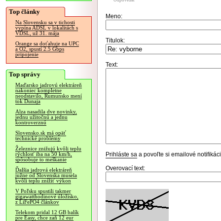
Odpovedať
Top články
Meno:
Na Slovensku sa v tichosti
vypína ADSL v lokalitách s
VDSL, už 31. mája
Titulok:
Orange sa doťahuje na UPC
a O2, spustí 2.5 Gbps
pripojenie
Text:
Top správy
Maďarsko jadrovú elektráreň
nakoniec kompletne
neodstavilo, Rumunsko mení
tok Dunaja
Alza nasadila dve novinky,
jednu užitočnú a jednu
kontroverznú
Slovensko.sk má opäť
technické problémy
Železnice znižujú kvôli teplu
Prihláste sa
a povoľte si emailové notifiká
rýchlosť iba na 50 km/h,
spôsobuje to meškanie
Overovací text:
Ďalšia jadrová elektráreň
južne od Slovenska musela
kvôli teplu znížiť výkon
V Poľsku spustili takmer
gigawatthodinové úložisko,
z LiFePO4 článkov
Telekom pridal 12 GB balík
pre Easy, chce zaň 12 eur