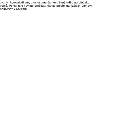
anými prostriedkami, prosím prepíšte text, ktorý vidíte na obrázku.
é. Pokiaľ text neviete prečítať, kliknite prosím na tlačidlo "Obnoviť
DJKMPRSVWXY1234589".