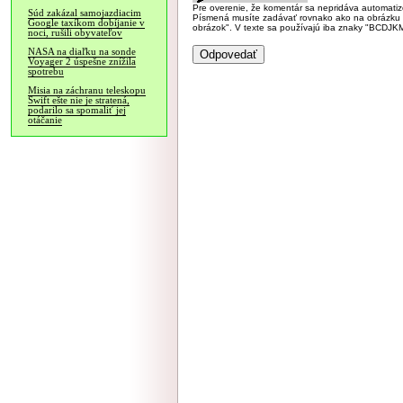
Pre overenie, že komentár sa nepridáva automatizov
Súd zakázal samojazdiacim
Písmená musíte zadávať rovnako ako na obrázku veľk
Google taxíkom dobíjanie v
obrázok". V texte sa používajú iba znaky "BC
noci, rušili obyvateľov
NASA na diaľku na sonde
Voyager 2 úspešne znížila
spotrebu
Misia na záchranu teleskopu
Swift ešte nie je stratená,
podarilo sa spomaliť jej
otáčanie