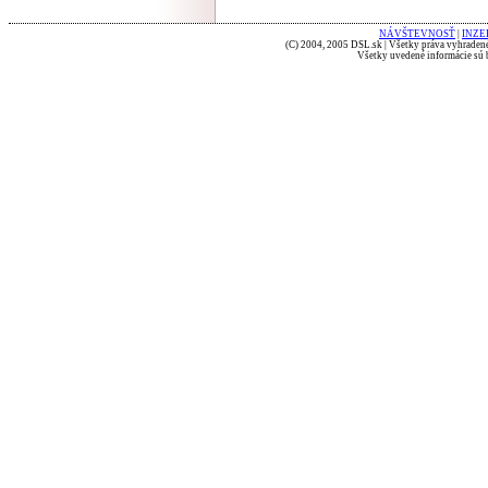
NÁVŠTEVNOSŤ
|
INZE
(C) 2004, 2005 DSL.sk | Všetky práva vyhradené
Všetky uvedené informácie sú b