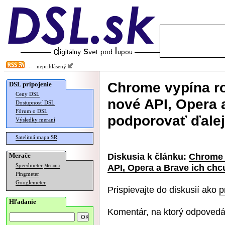
neprihlásený
Chrome vypína r
DSL pripojenie
Ceny DSL
nové API, Opera 
Dostupnosť DSL
Fórum o DSL
podporovať ďalej
Výsledky meraní
Satelitná mapa SR
Diskusia k článku:
Chrome 
Merače
API, Opera a Brave ich chc
Speedmeter
Merania
Pingmeter
Googlemeter
Prispievajte do diskusií ako
p
Hľadanie
Komentár, na ktorý odpovedá