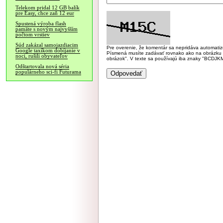
Telekom pridal 12 GB balík
pre Easy, chce zaň 12 eur
Spustená výroba flash
pamäte s novým najvyšším
počtom vrstiev
Súd zakázal samojazdiacim
Pre overenie, že komentár sa nepridáva automatizov
Google taxíkom dobíjanie v
Písmená musíte zadávať rovnako ako na obrázku veľk
noci, rušili obyvateľov
obrázok". V texte sa používajú iba znaky "BC
Odštartovala nová séria
populárneho sci-fi Futurama