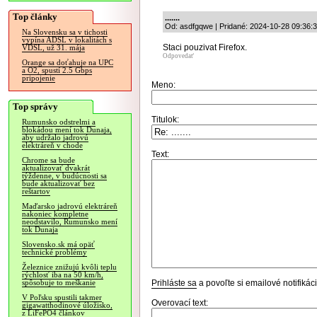
Top články
.......
Od: asdfgqwe | Pridané: 2024-10-28 09:36:
Na Slovensku sa v tichosti
vypína ADSL v lokalitách s
Staci pouzivat Firefox.
VDSL, už 31. mája
Odpovedať
Orange sa doťahuje na UPC
a O2, spustí 2.5 Gbps
pripojenie
Meno:
Top správy
Titulok:
Rumunsko odstrelmi a
blokádou mení tok Dunaja,
aby udržalo jadrovú
elektráreň v chode
Text:
Chrome sa bude
aktualizovať dvakrát
týždenne, v budúcnosti sa
bude aktualizovať bez
reštartov
Maďarsko jadrovú elektráreň
nakoniec kompletne
neodstavilo, Rumunsko mení
tok Dunaja
Slovensko.sk má opäť
technické problémy
Železnice znižujú kvôli teplu
rýchlosť iba na 50 km/h,
Prihláste sa
a povoľte si emailové notifiká
spôsobuje to meškanie
V Poľsku spustili takmer
Overovací text:
gigawatthodinové úložisko,
z LiFePO4 článkov