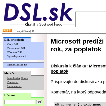
neprihlásený
Microsoft predĺž
DSL pripojenie
Ceny DSL
rok, za poplatok
Dostupnosť DSL
Fórum o DSL
Výsledky meraní
Satelitná mapa SR
Diskusia k článku:
Microsof
poplatok
Merače
Speedmeter
Merania
Prispievajte do diskusií ako
p
Pingmeter
Googlemeter
Komentár, na ktorý odpovedá
Hľadanie
ultraumiernený prakticizmus