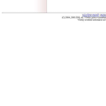
NÁVŠTEVNOSŤ
|
INZE
(C) 2004, 2005 DSL.sk | Všetky práva vyhradené
Všetky uvedené informácie sú b