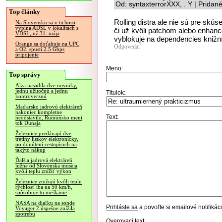
Od: syntaxterrorXXX, . Y | Pridan
Top články
Rolling distra ale nie sú pre skú
Na Slovensku sa v tichosti
vypína ADSL v lokalitách s
či už kvôli patchom alebo enhanco
VDSL, už 31. mája
vyblokuje na dependencies knižn
Orange sa doťahuje na UPC
Odpovedať
a O2, spustí 2.5 Gbps
pripojenie
Meno:
Top správy
Alza nasadila dve novinky,
jednu užitočnú a jednu
Titulok:
kontroverznú
Maďarsko jadrovú elektráreň
nakoniec kompletne
Text:
neodstavilo, Rumunsko mení
tok Dunaja
Železnice predávajú dve
tretiny lístkov elektronicky,
po donútení cestujúcich na
takýto nákup
Ďalšia jadrová elektráreň
južne od Slovenska musela
kvôli teplu znížiť výkon
Železnice znižujú kvôli teplu
rýchlosť iba na 50 km/h,
spôsobuje to meškanie
NASA na diaľku na sonde
Prihláste sa
a povoľte si emailové notifiká
Voyager 2 úspešne znížila
spotrebu
Overovací text: