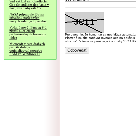
Súd zakázal samojazdiacim
Google taxíkom dobíjanie v
noci, rušili obyvateľov
NASA pripravuje ISS na
inštaláciu posledných
nových solárnych panelov
Vydaný nový FFmpeg 9.0,
zlepšil akceleráciu
profesionálnych formátov
Pre overenie, že komentár sa nepridáva automatizov
videa
Písmená musíte zadávať rovnako ako na obrázku veľk
obrázok". V texte sa používajú iba znaky "BC
Microsoft v čase drahých
pamätí sľubuje
optimalizovať spotrebu
RAM vo Windows 11