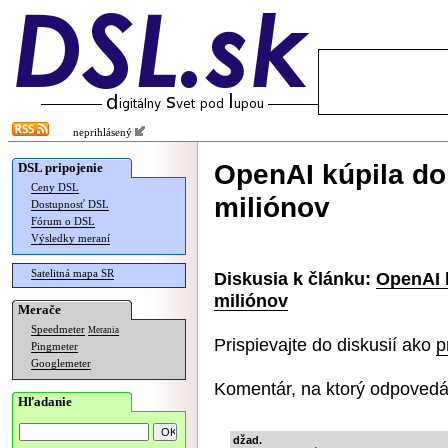
neprihlásený
OpenAI kúpila d
DSL pripojenie
Ceny DSL
miliónov
Dostupnosť DSL
Fórum o DSL
Výsledky meraní
Satelitná mapa SR
Diskusia k článku:
OpenAI 
miliónov
Merače
Speedmeter
Merania
Prispievajte do diskusií ako
p
Pingmeter
Googlemeter
Komentár, na ktorý odpovedá
Hľadanie
džad.