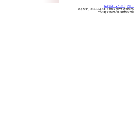
NÁVŠTEVNOSŤ
|
INZE
(C) 2004, 2005 DSL.sk | Všetky práva vyhradené
Všetky uvedené informácie sú b