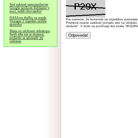
Súd zakázal samojazdiacim
Google taxíkom dobíjanie v
noci, rušili obyvateľov
NASA na diaľku na sonde
Pre overenie, že komentár sa nepridáva automatizov
Voyager 2 úspešne znížila
Písmená musíte zadávať rovnako ako na obrázku veľk
spotrebu
obrázok". V texte sa používajú iba znaky "BC
Misia na záchranu teleskopu
Swift ešte nie je stratená,
podarilo sa spomaliť jej
otáčanie