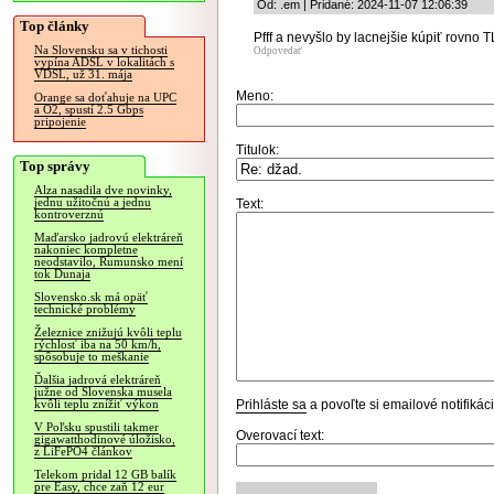
Od: .em | Pridané: 2024-11-07 12:06:39
Top články
Pfff a nevyšlo by lacnejšie kúpiť rovno 
Na Slovensku sa v tichosti
Odpovedať
vypína ADSL v lokalitách s
VDSL, už 31. mája
Meno:
Orange sa doťahuje na UPC
a O2, spustí 2.5 Gbps
pripojenie
Titulok:
Top správy
Alza nasadila dve novinky,
jednu užitočnú a jednu
Text:
kontroverznú
Maďarsko jadrovú elektráreň
nakoniec kompletne
neodstavilo, Rumunsko mení
tok Dunaja
Slovensko.sk má opäť
technické problémy
Železnice znižujú kvôli teplu
rýchlosť iba na 50 km/h,
spôsobuje to meškanie
Ďalšia jadrová elektráreň
južne od Slovenska musela
Prihláste sa
a povoľte si emailové notifiká
kvôli teplu znížiť výkon
V Poľsku spustili takmer
Overovací text:
gigawatthodinové úložisko,
z LiFePO4 článkov
Telekom pridal 12 GB balík
pre Easy, chce zaň 12 eur