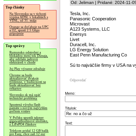
Od: Jeliman | Pridané: 2024-11-0
Top články
Tesla, Inc.
Na Slovensku sa v tichosti
vypína ADSL v lokalitách s
Panasonic Cooperation
VDSL, už 31. mája
Microvast
Orange sa doťahuje na UPC
A123 Systems, LLC
a O2, spustí 2.5 Gbps
Enersys
pripojenie
Livet
Duracell, Inc.
Top správy
LG Energy Solution
Rumunsko odstrelmi a
East Penn Manufacturing Co
blokádou mení tok Dunaja,
aby udržalo jadrovú
elektráreň v chode
Sú to najväčšie firmy v USA na v
Joj Play výrazne zdražuje
Chrome sa bude
aktualizovať dvakrát
Odpovedať
týždenne, v budúcnosti sa
bude aktualizovať bez
reštartov
Meno:
Slovensko.sk má opäť
technické problémy
Spustená výroba flash
pamäte s novým najvyšším
Titulok:
počtom vrstiev
V Poľsku spustili takmer
gigawatthodinové úložisko,
Text:
z LiFePO4 článkov
Telekom pridal 12 GB balík
pre Easy, chce zaň 12 eur