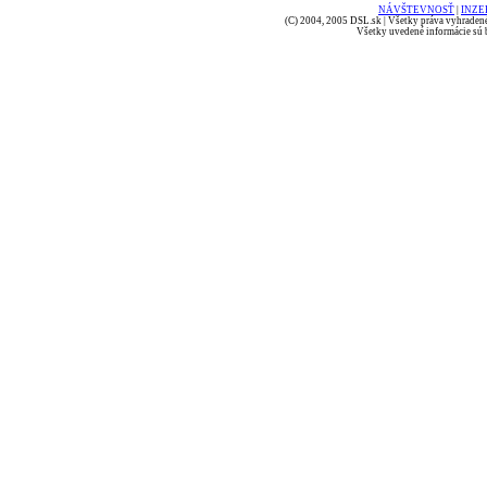
NÁVŠTEVNOSŤ
|
INZE
(C) 2004, 2005 DSL.sk | Všetky práva vyhradené
Všetky uvedené informácie sú b