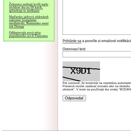
Železnice znižujú kvôli teplu
rýchlosť iba na 50 km/h,
spôsobuje to meškanie
Maďarsko jadrovú elektráreň
nakoniec kompletne
neodstavilo, Rumunsko mení
tok Dunaja
Odštartovala nová séria
populárneho sci-fi Futurama
Prihláste sa
a povoľte si emailové notifiká
Overovací text:
Pre overenie, že komentár sa nepridáva automatizov
Písmená musíte zadávať rovnako ako na obrázku veľk
obrázok". V texte sa používajú iba znaky "BC