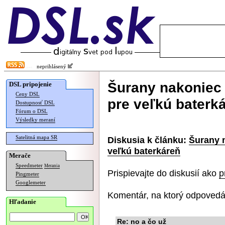
neprihlásený
Šurany nakoniec 
DSL pripojenie
Ceny DSL
pre veľkú baterk
Dostupnosť DSL
Fórum o DSL
Výsledky meraní
Satelitná mapa SR
Diskusia k článku:
Šurany n
veľkú baterkáreň
Merače
Speedmeter
Merania
Prispievajte do diskusií ako
p
Pingmeter
Googlemeter
Komentár, na ktorý odpovedá
Hľadanie
Re: no a čo už