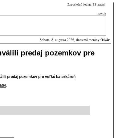
Za poslednú hodinu: 53 meraní
inzercia
Sobota, 8. augusta 2026, dnes má meniny
Oskár
válili predaj pozemkov pre
lili predaj pozemkov pre veľkú baterkáreň
ateľ
.