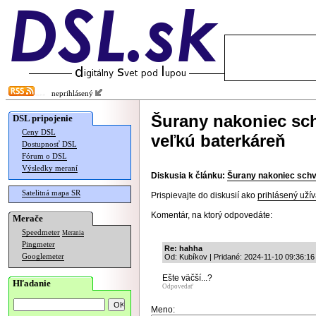
neprihlásený
Šurany nakoniec sch
DSL pripojenie
Ceny DSL
veľkú baterkáreň
Dostupnosť DSL
Fórum o DSL
Výsledky meraní
Diskusia k článku:
Šurany nakoniec schvá
Satelitná mapa SR
Prispievajte do diskusií ako
prihlásený užív
Komentár, na ktorý odpovedáte:
Merače
Speedmeter
Merania
Pingmeter
Re: hahha
Googlemeter
Od: Kubíkov | Pridané: 2024-11-10 09:36:16
Ešte väčší...?
Hľadanie
Odpovedať
Meno: