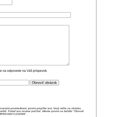
cie na odpovede na Váš príspevok.
anými prostriedkami, prosím prepíšte text, ktorý vidíte na obrázku.
é. Pokiaľ text neviete prečítať, kliknite prosím na tlačidlo "Obnoviť
DJKMPRSVWXY1234589".