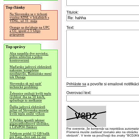
Top články
Titulok:
Na Slovensku sa v tichosti
vypína ADSL v lokalitách s
VDSL, už 31. mája
Text:
Orange sa doťahuje na UPC
a O2, spustí 2.5 Gbps
pripojenie
Top správy
Alza nasadila dve novinky,
jednu užitočnú a jednu
kontroverznú
Maďarsko jadrovú elektráreň
nakoniec kompletne
neodstavilo, Rumunsko mení
tok Dunaja
Slovensko.sk má opäť
Prihláste sa
a povoľte si emailové notifiká
technické problémy
Overovací text:
Železnice znižujú kvôli teplu
rýchlosť iba na 50 km/h,
spôsobuje to meškanie
Ďalšia jadrová elektráreň
južne od Slovenska musela
kvôli teplu znížiť výkon
V Poľsku spustili takmer
gigawatthodinové úložisko,
z LiFePO4 článkov
Pre overenie, že komentár sa nepridáva automatizov
Písmená musíte zadávať rovnako ako na obrázku veľk
Telekom pridal 12 GB balík
obrázok". V texte sa používajú iba znaky "BC
pre Easy, chce zaň 12 eur