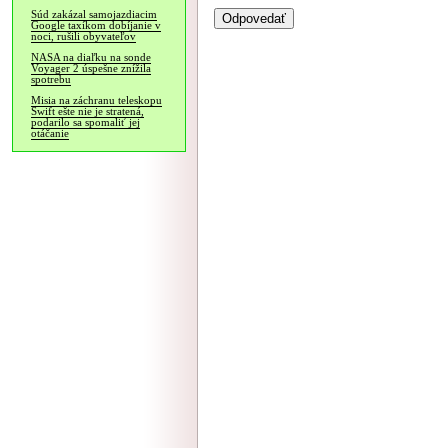
Súd zakázal samojazdiacim
Google taxíkom dobíjanie v
noci, rušili obyvateľov
NASA na diaľku na sonde
Voyager 2 úspešne znížila
spotrebu
Misia na záchranu teleskopu
Swift ešte nie je stratená,
podarilo sa spomaliť jej
otáčanie