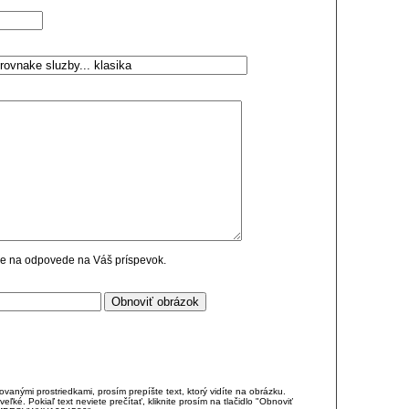
cie na odpovede na Váš príspevok.
anými prostriedkami, prosím prepíšte text, ktorý vidíte na obrázku.
é. Pokiaľ text neviete prečítať, kliknite prosím na tlačidlo "Obnoviť