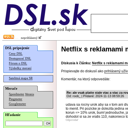
neprihlásený
Netflix s reklamami 
DSL pripojenie
Ceny DSL
Dostupnosť DSL
Diskusia k článku:
Netflix s reklamami m
Fórum o DSL
Výsledky meraní
Prispievajte do diskusií ako
prihlásený užív
Satelitná mapa SR
Komentár, na ktorý odpovedáte:
Merače
Re: ale vsak platte stale viac a viac za ro
Speedmeter
Merania
Od: roob_ | Pridané: 2024-11-13 08:59:26
Pingmeter
Googlemeter
udava sa rocny urok aby sa v tom ani di
to menit. Pri pozicke je dolezita jedina v
korun => 10% urok, bum! jednoduche, jas
Hľadanie
dohodol si sa ze vratis 110, nakonieco t
Odpovedať