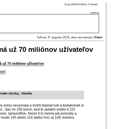
Za poslednú hodinu: 6 meraní
inzercia
Sobota, 8. augusta 2026, dnes má meniny
Oskár
má už 70 miliónov užívateľov
á už 70 miliónov užívateľov
ateľ
.
vnake sluzby... klasika
va svina nevyznala a mohli klamat ludi a kedykolvek si
ec.. das mi 100 korun, ked to splatim vratim ti 110
ne, spravodlive. Nieze ti to menia jak ponozky a
o bude 140 alebo 116 alebo hoci aj 108, kravina.