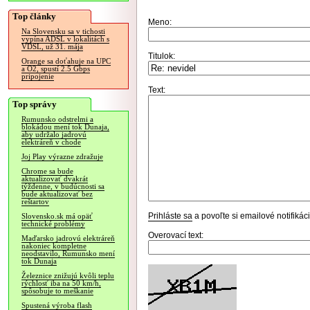
Top články
Meno:
Na Slovensku sa v tichosti
vypína ADSL v lokalitách s
VDSL, už 31. mája
Titulok:
Orange sa doťahuje na UPC
a O2, spustí 2.5 Gbps
pripojenie
Text:
Top správy
Rumunsko odstrelmi a
blokádou mení tok Dunaja,
aby udržalo jadrovú
elektráreň v chode
Joj Play výrazne zdražuje
Chrome sa bude
aktualizovať dvakrát
týždenne, v budúcnosti sa
bude aktualizovať bez
reštartov
Prihláste sa
a povoľte si emailové notifiká
Slovensko.sk má opäť
technické problémy
Overovací text:
Maďarsko jadrovú elektráreň
nakoniec kompletne
neodstavilo, Rumunsko mení
tok Dunaja
Železnice znižujú kvôli teplu
rýchlosť iba na 50 km/h,
spôsobuje to meškanie
Spustená výroba flash