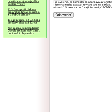
pamäte s novým najvyšším
Pre overenie, že komentár sa nepridáva automatizov
počtom vrstiev
Písmená musíte zadávať rovnako ako na obrázku veľk
obrázok". V texte sa používajú iba znaky "BC
V Poľsku spustili takmer
gigawatthodinové úložisko,
z LiFePO4 článkov
Telekom pridal 12 GB balík
pre Easy, chce zaň 12 eur
Súd zakázal samojazdiacim
Google taxíkom dobíjanie v
noci, rušili obyvateľov