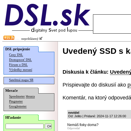
neprihlásený
Uvedený SSD s ka
DSL pripojenie
Ceny DSL
Dostupnosť DSL
Fórum o DSL
Výsledky meraní
Diskusia k článku:
Uvedený
Satelitná mapa SR
Prispievajte do diskusií ako
p
Merače
Komentár, na ktorý odpovedá
Speedmeter
Merania
Pingmeter
Googlemeter
nevidel
Od: Jelito | Pridané: 2024-11-17 12:26:00
Hľadanie
Nemáš fixky doma?
Odpovedať