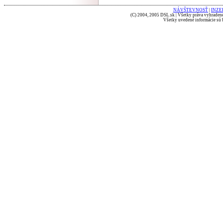
NÁVŠTEVNOSŤ
|
INZE
(C) 2004, 2005 DSL.sk | Všetky práva vyhradené
Všetky uvedené informácie sú b