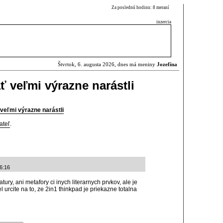
Za poslednú hodinu: 8 meraní
inzercia
Štvrtok, 6. augusta 2026, dnes má meniny
Jozefína
ť veľmi výrazne narástli
 veľmi výrazne narástli
ateľ
.
6:16
tury, ani metafory ci inych literarnych prvkov, ale je
 urcite na to, ze 2in1 thinkpad je priekazne totalna