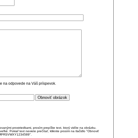
cie na odpovede na Váš príspevok.
anými prostriedkami, prosím prepíšte text, ktorý vidíte na obrázku.
é. Pokiaľ text neviete prečítať, kliknite prosím na tlačidlo "Obnoviť
DJKMPRSVWXY1234589".