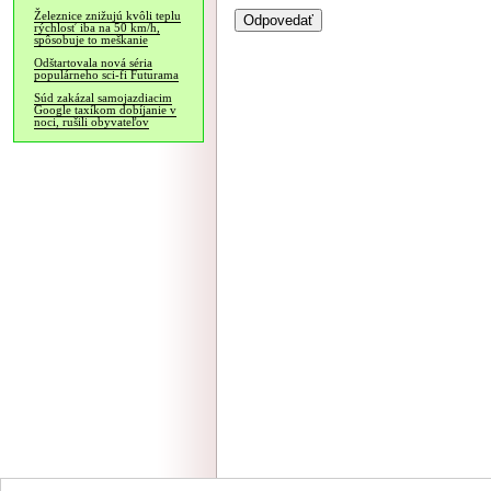
Železnice znižujú kvôli teplu
rýchlosť iba na 50 km/h,
spôsobuje to meškanie
Odštartovala nová séria
populárneho sci-fi Futurama
Súd zakázal samojazdiacim
Google taxíkom dobíjanie v
noci, rušili obyvateľov
NÁVŠTEVNOSŤ
|
INZE