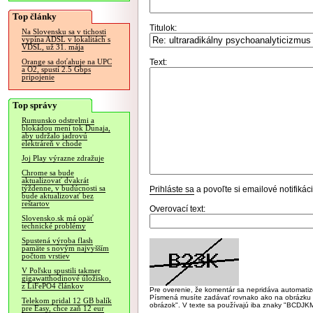
Top články
Titulok:
Na Slovensku sa v tichosti
vypína ADSL v lokalitách s
VDSL, už 31. mája
Text:
Orange sa doťahuje na UPC
a O2, spustí 2.5 Gbps
pripojenie
Top správy
Rumunsko odstrelmi a
blokádou mení tok Dunaja,
aby udržalo jadrovú
elektráreň v chode
Joj Play výrazne zdražuje
Chrome sa bude
aktualizovať dvakrát
týždenne, v budúcnosti sa
Prihláste sa
a povoľte si emailové notifiká
bude aktualizovať bez
reštartov
Overovací text:
Slovensko.sk má opäť
technické problémy
Spustená výroba flash
pamäte s novým najvyšším
počtom vrstiev
V Poľsku spustili takmer
gigawatthodinové úložisko,
z LiFePO4 článkov
Pre overenie, že komentár sa nepridáva automatizov
Písmená musíte zadávať rovnako ako na obrázku veľk
Telekom pridal 12 GB balík
obrázok". V texte sa používajú iba znaky "BC
pre Easy, chce zaň 12 eur