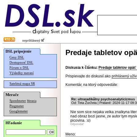
neprihlásený
Predaje tabletov opä
DSL pripojenie
Ceny DSL
Dostupnosť DSL
Diskusia k článku:
Predaje tabletov opäť
Fórum o DSL
Výsledky meraní
Prispievajte do diskusií ako
prihlásený užív
Satelitná mapa SR
Komentár, na ktorý odpovedáte:
Merače
Re: ultraradikálny psychoanalyticizmus
Speedmeter
Merania
Od: Teta Žoržeta | Pridané: 2024-11-17 09:3
Pingmeter
Googlemeter
Nie som sice nejaka velka znalkyna litera
nad obraz bozi jasne, ze autor tym myslel
picovina. :o)
Hľadanie
Odpovedať
Meno: