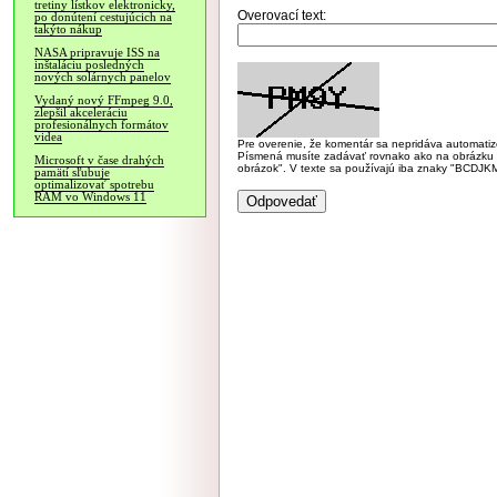
tretiny lístkov elektronicky,
Overovací text:
po donútení cestujúcich na
takýto nákup
NASA pripravuje ISS na
inštaláciu posledných
nových solárnych panelov
Vydaný nový FFmpeg 9.0,
zlepšil akceleráciu
profesionálnych formátov
videa
Pre overenie, že komentár sa nepridáva automatizov
Písmená musíte zadávať rovnako ako na obrázku veľk
Microsoft v čase drahých
obrázok". V texte sa používajú iba znaky "BC
pamätí sľubuje
optimalizovať spotrebu
RAM vo Windows 11