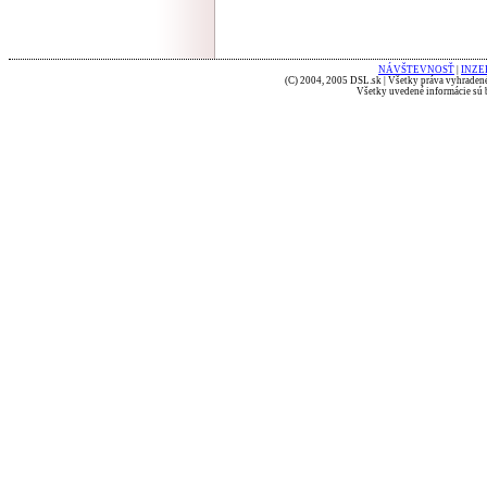
NÁVŠTEVNOSŤ
|
INZE
(C) 2004, 2005 DSL.sk | Všetky práva vyhradené
Všetky uvedené informácie sú b