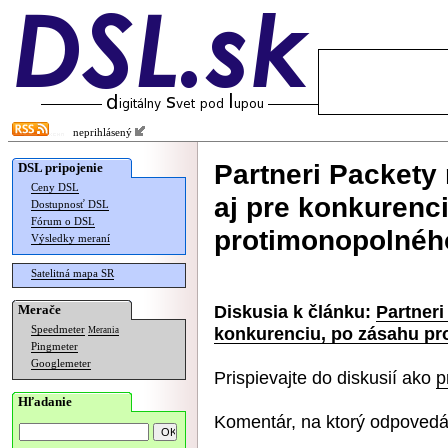
neprihlásený
Partneri Packety
DSL pripojenie
Ceny DSL
aj pre konkurenc
Dostupnosť DSL
Fórum o DSL
protimonopolnéh
Výsledky meraní
Satelitná mapa SR
Diskusia k článku:
Partneri
Merače
konkurenciu, po zásahu p
Speedmeter
Merania
Pingmeter
Googlemeter
Prispievajte do diskusií ako
p
Hľadanie
Komentár, na ktorý odpovedá