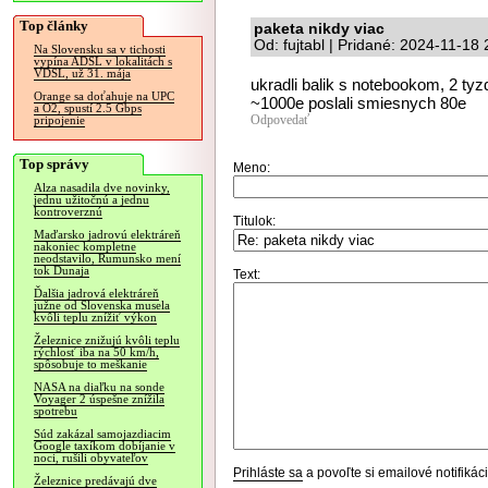
Top články
paketa nikdy viac
Od: fujtabl | Pridané: 2024-11-18
Na Slovensku sa v tichosti
vypína ADSL v lokalitách s
VDSL, už 31. mája
ukradli balik s notebookom, 2 tyz
Orange sa doťahuje na UPC
~1000e poslali smiesnych 80e
a O2, spustí 2.5 Gbps
Odpovedať
pripojenie
Top správy
Meno:
Alza nasadila dve novinky,
jednu užitočnú a jednu
kontroverznú
Titulok:
Maďarsko jadrovú elektráreň
nakoniec kompletne
neodstavilo, Rumunsko mení
tok Dunaja
Text:
Ďalšia jadrová elektráreň
južne od Slovenska musela
kvôli teplu znížiť výkon
Železnice znižujú kvôli teplu
rýchlosť iba na 50 km/h,
spôsobuje to meškanie
NASA na diaľku na sonde
Voyager 2 úspešne znížila
spotrebu
Súd zakázal samojazdiacim
Google taxíkom dobíjanie v
noci, rušili obyvateľov
Prihláste sa
a povoľte si emailové notifiká
Železnice predávajú dve