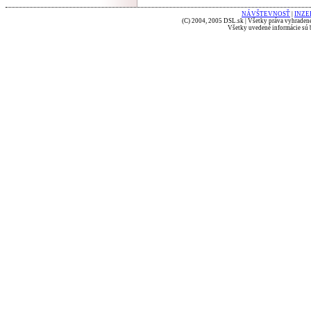
NÁVŠTEVNOSŤ
|
INZE
(C) 2004, 2005 DSL.sk | Všetky práva vyhradené
Všetky uvedené informácie sú b