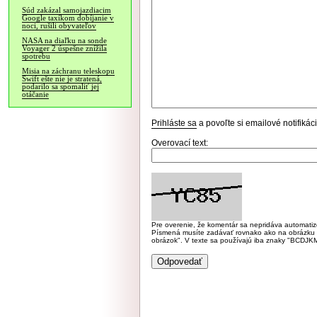
Súd zakázal samojazdiacim
Google taxíkom dobíjanie v
noci, rušili obyvateľov
NASA na diaľku na sonde
Voyager 2 úspešne znížila
spotrebu
Misia na záchranu teleskopu
Swift ešte nie je stratená,
podarilo sa spomaliť jej
otáčanie
Prihláste sa
a povoľte si emailové notifiká
Overovací text:
Pre overenie, že komentár sa nepridáva automatizov
Písmená musíte zadávať rovnako ako na obrázku veľk
obrázok". V texte sa používajú iba znaky "BC