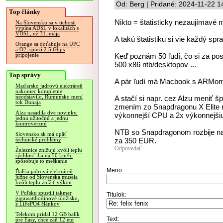
Od: Berg | Pridané: 2024-11-22 1
Top články
Nikto = štatisticky nezaujímavé 
Na Slovensku sa v tichosti
vypína ADSL v lokalitách s
VDSL, už 31. mája
A takú štatistiku si vie každý spra
Orange sa doťahuje na UPC
a O2, spustí 2.5 Gbps
Keď poznám 50 ľudí, čo si za posl
pripojenie
500 x86 ntb/desktopov ...
Top správy
A pár ľudí má Macbook s ARMom, 
Maďarsko jadrovú elektráreň
nakoniec kompletne
neodstavilo, Rumunsko mení
A stačí si napr. cez Alzu meniť š
tok Dunaja
zmením zo Snapdragonu X Elite 
Alza nasadila dve novinky,
výkonnejší CPU a 2x výkonnejši
jednu užitočnú a jednu
kontroverznú
NTB so Snapdragonom rozbije nap
Slovensko.sk má opäť
za 350 EUR.
technické problémy
Odpovedať
Železnice znižujú kvôli teplu
rýchlosť iba na 50 km/h,
spôsobuje to meškanie
Meno:
Ďalšia jadrová elektráreň
južne od Slovenska musela
kvôli teplu znížiť výkon
V Poľsku spustili takmer
Titulok:
gigawatthodinové úložisko,
z LiFePO4 článkov
Telekom pridal 12 GB balík
Text:
pre Easy, chce zaň 12 eur