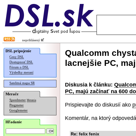
neprihlásený
Qualcomm chyst
DSL pripojenie
Ceny DSL
lacnejšie PC, ma
Dostupnosť DSL
Fórum o DSL
Výsledky meraní
Satelitná mapa SR
Diskusia k článku:
Qualcom
PC, majú začínať na 600 do
Merače
Speedmeter
Merania
Prispievajte do diskusií ako
p
Pingmeter
Googlemeter
Komentár, na ktorý odpovedá
Hľadanie
Re: felix fenix