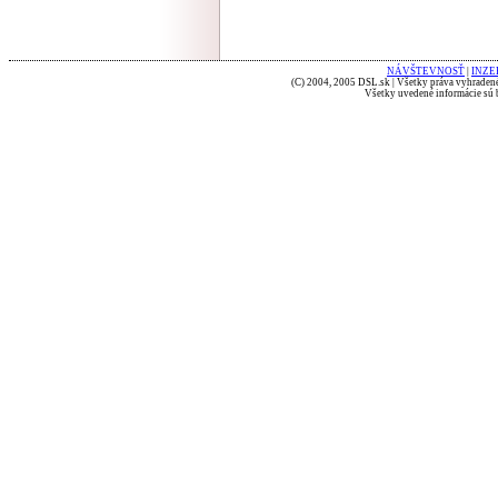
NÁVŠTEVNOSŤ
|
INZE
(C) 2004, 2005 DSL.sk | Všetky práva vyhradené
Všetky uvedené informácie sú b