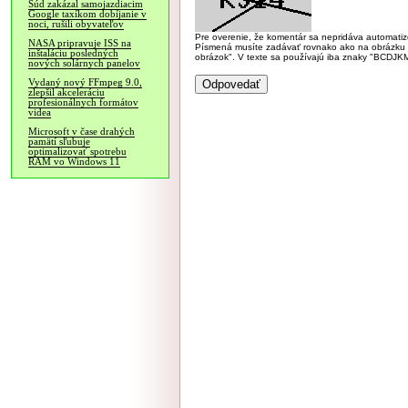
Súd zakázal samojazdiacim
Google taxíkom dobíjanie v
noci, rušili obyvateľov
Pre overenie, že komentár sa nepridáva automatizov
NASA pripravuje ISS na
Písmená musíte zadávať rovnako ako na obrázku veľk
inštaláciu posledných
obrázok". V texte sa používajú iba znaky "BC
nových solárnych panelov
Vydaný nový FFmpeg 9.0,
zlepšil akceleráciu
profesionálnych formátov
videa
Microsoft v čase drahých
pamätí sľubuje
optimalizovať spotrebu
RAM vo Windows 11