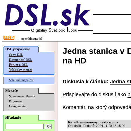
neprihlásený
Jedna stanica v 
DSL pripojenie
Ceny DSL
na HD
Dostupnosť DSL
Fórum o DSL
Výsledky meraní
Satelitná mapa SR
Diskusia k článku:
Jedna st
Merače
Prispievajte do diskusií ako
p
Speedmeter
Merania
Pingmeter
Komentár, na ktorý odpovedá
Googlemeter
Hľadanie
Re: ultraumiernený prakticizmus
Od: dslllll | Pridané: 2024-11-28 16:15:00