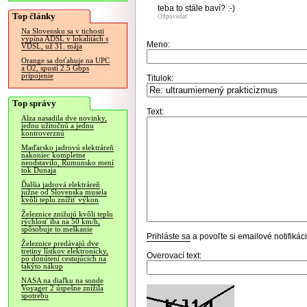
teba to stále baví? :-)
Top články
Odpovedať
Na Slovensku sa v tichosti
vypína ADSL v lokalitách s
Meno:
VDSL, už 31. mája
Orange sa doťahuje na UPC
a O2, spustí 2.5 Gbps
pripojenie
Titulok:
Top správy
Text:
Alza nasadila dve novinky,
jednu užitočnú a jednu
kontroverznú
Maďarsko jadrovú elektráreň
nakoniec kompletne
neodstavilo, Rumunsko mení
tok Dunaja
Ďalšia jadrová elektráreň
južne od Slovenska musela
kvôli teplu znížiť výkon
Železnice znižujú kvôli teplu
rýchlosť iba na 50 km/h,
spôsobuje to meškanie
Prihláste sa
a povoľte si emailové notifiká
Železnice predávajú dve
tretiny lístkov elektronicky,
Overovací text:
po donútení cestujúcich na
takýto nákup
NASA na diaľku na sonde
Voyager 2 úspešne znížila
spotrebu