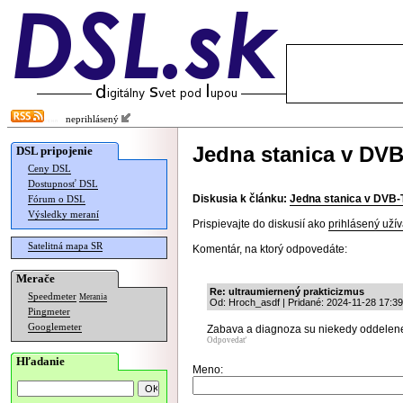
neprihlásený
Jedna stanica v DVB
DSL pripojenie
Ceny DSL
Dostupnosť DSL
Diskusia k článku:
Jedna stanica v DVB-T
Fórum o DSL
Výsledky meraní
Prispievajte do diskusií ako
prihlásený užív
Satelitná mapa SR
Komentár, na ktorý odpovedáte:
Merače
Re: ultraumiernený prakticizmus
Speedmeter
Merania
Od: Hroch_asdf | Pridané: 2024-11-28 17:39
Pingmeter
Googlemeter
Zabava a diagnoza su niekedy oddelene
Odpovedať
Hľadanie
Meno: