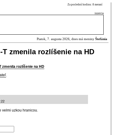
Za poslednú hodinu: 8 meraní
inzercia
Piatok, 7. augusta 2026, dnes má meniny
Štefánia
-T zmenila rozlíšenie na HD
 zmenila rozlíšenie na HD
ateľ
.
:22
 velmi uzkou hranicou.