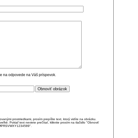
cie na odpovede na Váš príspevok.
anými prostriedkami, prosím prepíšte text, ktorý vidíte na obrázku.
é. Pokiaľ text neviete prečítať, kliknite prosím na tlačidlo "Obnoviť
DJKMPRSVWXY1234589".