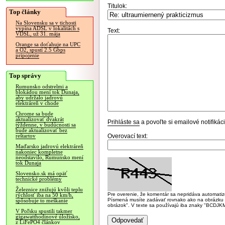
Titulok:
Top články
Na Slovensku sa v tichosti
vypína ADSL v lokalitách s
Text:
VDSL, už 31. mája
Orange sa doťahuje na UPC
a O2, spustí 2.5 Gbps
pripojenie
Top správy
Rumunsko odstrelmi a
blokádou mení tok Dunaja,
aby udržalo jadrovú
elektráreň v chode
Chrome sa bude
aktualizovať dvakrát
Prihláste sa
a povoľte si emailové notifiká
týždenne, v budúcnosti sa
bude aktualizovať bez
Overovací text:
reštartov
Maďarsko jadrovú elektráreň
nakoniec kompletne
neodstavilo, Rumunsko mení
tok Dunaja
Slovensko.sk má opäť
technické problémy
Železnice znižujú kvôli teplu
Pre overenie, že komentár sa nepridáva automatizov
rýchlosť iba na 50 km/h,
Písmená musíte zadávať rovnako ako na obrázku veľk
spôsobuje to meškanie
obrázok". V texte sa používajú iba znaky "BC
V Poľsku spustili takmer
gigawatthodinové úložisko,
z LiFePO4 článkov