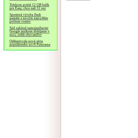
Telekom pridal 12 GB balík
pre Easy, chce zaň 12 eur
Spustená výroba flash
pamäte s novým najvyšším
počtom vrstiev
Súd zakázal samojazdiacim
Google taxíkom dobíjanie v
noci, rušili obyvateľov
Odštartovala nová séria
populárneho sci-fi Futurama