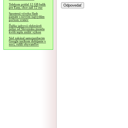
Telekom pridal 12 GB balík
pre Easy, chce zaň 12 eur
Spustená výroba flash
pamäte s novým najvyšším
počtom vrstiev
Ďalšia jadrová elektráreň
južne od Slovenska musela
kvôli teplu znížiť výkon
Súd zakázal samojazdiacim
Google taxíkom dobíjanie v
noci, rušili obyvateľov