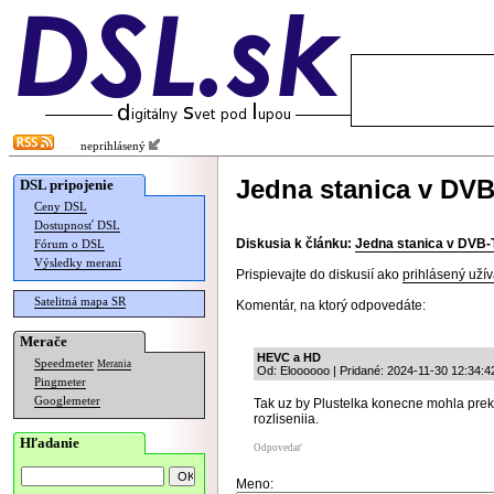
neprihlásený
Jedna stanica v DVB
DSL pripojenie
Ceny DSL
Dostupnosť DSL
Diskusia k článku:
Jedna stanica v DVB-T
Fórum o DSL
Výsledky meraní
Prispievajte do diskusií ako
prihlásený užív
Satelitná mapa SR
Komentár, na ktorý odpovedáte:
Merače
HEVC a HD
Speedmeter
Merania
Od: Eloooooo | Pridané: 2024-11-30 12:34:4
Pingmeter
Googlemeter
Tak uz by Plustelka konecne mohla pre
rozliseniia.
Hľadanie
Odpovedať
Meno: