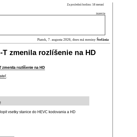
Za poslednú hodinu: 58 meraní
inzercia
Piatok, 7. augusta 2026, dnes má meniny
Štefánia
-T zmenila rozlíšenie na HD
 zmenila rozlíšenie na HD
ateľ
.
2
klopit vsetky stanice do HEVC kodovania a HD