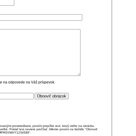
cie na odpovede na Váš príspevok.
anými prostriedkami, prosím prepíšte text, ktorý vidíte na obrázku.
é. Pokiaľ text neviete prečítať, kliknite prosím na tlačidlo "Obnoviť
DJKMPRSVWXY1234589".