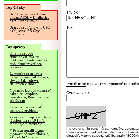
Top články
Titulok:
Na Slovensku sa v tichosti
vypína ADSL v lokalitách s
VDSL, už 31. mája
Text:
Orange sa doťahuje na UPC
a O2, spustí 2.5 Gbps
pripojenie
Top správy
Chrome sa bude
aktualizovať dvakrát
týždenne, v budúcnosti sa
bude aktualizovať bez
reštartov
Rumunsko odstrelmi a
blokádou mení tok Dunaja,
aby udržalo jadrovú
Prihláste sa
a povoľte si emailové notifiká
elektráreň v chode
Maďarsko jadrovú elektráreň
Overovací text:
nakoniec kompletne
neodstavilo, Rumunsko mení
tok Dunaja
Slovensko.sk má opäť
technické problémy
Železnice znižujú kvôli teplu
rýchlosť iba na 50 km/h,
spôsobuje to meškanie
Pre overenie, že komentár sa nepridáva automatizov
V Poľsku spustili takmer
Písmená musíte zadávať rovnako ako na obrázku veľk
gigawatthodinové úložisko,
obrázok". V texte sa používajú iba znaky "BC
z LiFePO4 článkov