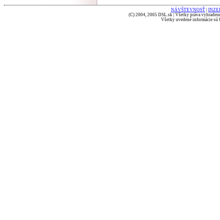
NÁVŠTEVNOSŤ
|
INZE
(C) 2004, 2005 DSL.sk | Všetky práva vyhradené
Všetky uvedené informácie sú b