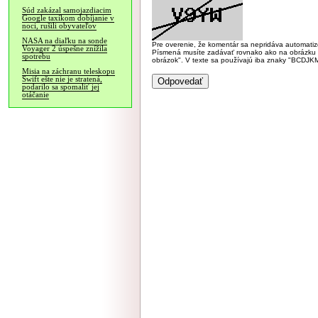
Súd zakázal samojazdiacim
Google taxíkom dobíjanie v
noci, rušili obyvateľov
NASA na diaľku na sonde
Pre overenie, že komentár sa nepridáva automatizov
Voyager 2 úspešne znížila
Písmená musíte zadávať rovnako ako na obrázku veľk
spotrebu
obrázok". V texte sa používajú iba znaky "BC
Misia na záchranu teleskopu
Swift ešte nie je stratená,
podarilo sa spomaliť jej
otáčanie