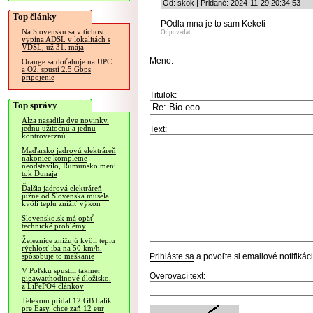
Od: skok | Pridané: 2024-11-29 20:34:53
Top články
POdla mna je to sam Keketi
Na Slovensku sa v tichosti
Odpovedať
vypína ADSL v lokalitách s
VDSL, už 31. mája
Meno:
Orange sa doťahuje na UPC
a O2, spustí 2.5 Gbps
pripojenie
Titulok:
Top správy
Alza nasadila dve novinky,
jednu užitočnú a jednu
Text:
kontroverznú
Maďarsko jadrovú elektráreň
nakoniec kompletne
neodstavilo, Rumunsko mení
tok Dunaja
Ďalšia jadrová elektráreň
južne od Slovenska musela
kvôli teplu znížiť výkon
Slovensko.sk má opäť
technické problémy
Železnice znižujú kvôli teplu
rýchlosť iba na 50 km/h,
Prihláste sa
a povoľte si emailové notifiká
spôsobuje to meškanie
V Poľsku spustili takmer
Overovací text:
gigawatthodinové úložisko,
z LiFePO4 článkov
Telekom pridal 12 GB balík
pre Easy, chce zaň 12 eur