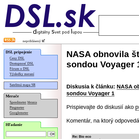
neprihlásený
NASA obnovila š
DSL pripojenie
Ceny DSL
sondou Voyager 
Dostupnosť DSL
Fórum o DSL
Výsledky meraní
Satelitná mapa SR
Diskusia k článku:
NASA ob
sondou Voyager 1
Merače
Speedmeter
Merania
Prispievajte do diskusií ako
p
Pingmeter
Googlemeter
Komentár, na ktorý odpovedá
Hľadanie
Re: Bio eco