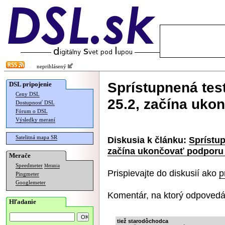
neprihlásený
Sprístupnená test
DSL pripojenie
Ceny DSL
25.2, začína uk
Dostupnosť DSL
Fórum o DSL
Výsledky meraní
Satelitná mapa SR
Diskusia k článku:
Sprístup
začína ukončovať podporu
Merače
Speedmeter
Merania
Prispievajte do diskusií ako
p
Pingmeter
Googlemeter
Komentár, na ktorý odpovedá
Hľadanie
tiež starodôchodca