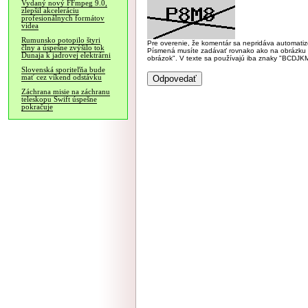
Vydaný nový FFmpeg 9.0,
zlepšil akceleráciu
profesionálnych formátov
videa
Rumunsko potopilo štyri
Pre overenie, že komentár sa nepridáva automatizov
člny a úspešne zvýšilo tok
Písmená musíte zadávať rovnako ako na obrázku veľk
Dunaja k jadrovej elektrárni
obrázok". V texte sa používajú iba znaky "BC
Slovenská sporiteľňa bude
mať cez víkend odstávku
Záchrana misie na záchranu
teleskopu Swift úspešne
pokračuje