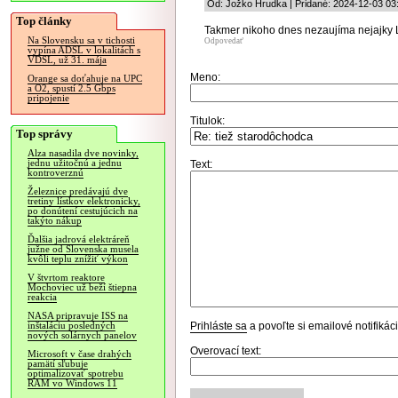
Od: Jožko Hrudka | Pridané: 2024-12-03 03
Top články
Takmer nikoho dnes nezaujíma nejajky L
Na Slovensku sa v tichosti
Odpovedať
vypína ADSL v lokalitách s
VDSL, už 31. mája
Meno:
Orange sa doťahuje na UPC
a O2, spustí 2.5 Gbps
pripojenie
Titulok:
Top správy
Alza nasadila dve novinky,
jednu užitočnú a jednu
Text:
kontroverznú
Železnice predávajú dve
tretiny lístkov elektronicky,
po donútení cestujúcich na
takýto nákup
Ďalšia jadrová elektráreň
južne od Slovenska musela
kvôli teplu znížiť výkon
V štvrtom reaktore
Mochoviec už beží štiepna
reakcia
NASA pripravuje ISS na
Prihláste sa
a povoľte si emailové notifiká
inštaláciu posledných
nových solárnych panelov
Overovací text:
Microsoft v čase drahých
pamätí sľubuje
optimalizovať spotrebu
RAM vo Windows 11