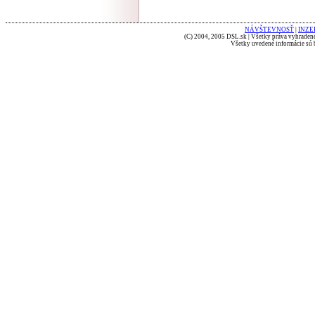
NÁVŠTEVNOSŤ
|
INZE
(C) 2004, 2005 DSL.sk | Všetky práva vyhradené
Všetky uvedené informácie sú b