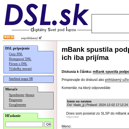
neprihlásený
mBank spustila podp
DSL pripojenie
Ceny DSL
ich iba prijíma
Dostupnosť DSL
Fórum o DSL
Výsledky meraní
Diskusia k článku:
mBank spustila podporu
Satelitná mapa SR
Prispievajte do diskusií ako
prihlásený užív
Komentár, na ktorý odpovedáte:
Merače
Speedmeter
Merania
Pingmeter
hmm no neviem
Googlemeter
Od: Vlado_jj | Pridané: 2024-12-02 17:12:24
Dnes som posielal zo SLSP do mBank a
Hľadanie
Odpovedať
Meno: