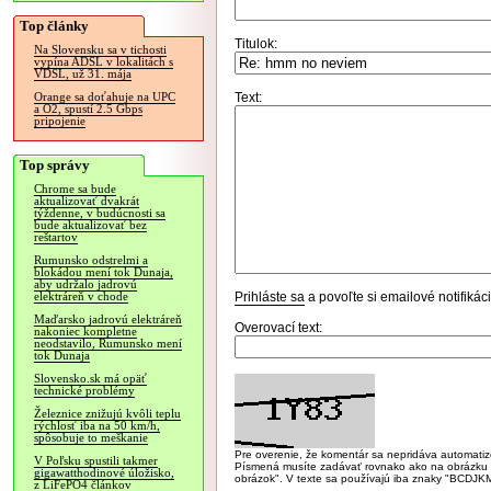
Top články
Titulok:
Na Slovensku sa v tichosti
vypína ADSL v lokalitách s
VDSL, už 31. mája
Text:
Orange sa doťahuje na UPC
a O2, spustí 2.5 Gbps
pripojenie
Top správy
Chrome sa bude
aktualizovať dvakrát
týždenne, v budúcnosti sa
bude aktualizovať bez
reštartov
Rumunsko odstrelmi a
blokádou mení tok Dunaja,
aby udržalo jadrovú
Prihláste sa
a povoľte si emailové notifiká
elektráreň v chode
Maďarsko jadrovú elektráreň
Overovací text:
nakoniec kompletne
neodstavilo, Rumunsko mení
tok Dunaja
Slovensko.sk má opäť
technické problémy
Železnice znižujú kvôli teplu
rýchlosť iba na 50 km/h,
spôsobuje to meškanie
Pre overenie, že komentár sa nepridáva automatizov
V Poľsku spustili takmer
Písmená musíte zadávať rovnako ako na obrázku veľk
gigawatthodinové úložisko,
obrázok". V texte sa používajú iba znaky "BC
z LiFePO4 článkov