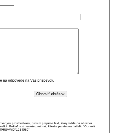
cie na odpovede na Váš príspevok.
anými prostriedkami, prosím prepíšte text, ktorý vidíte na obrázku.
é. Pokiaľ text neviete prečítať, kliknite prosím na tlačidlo "Obnoviť
DJKMPRSVWXY1234589".