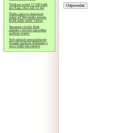
Telekom pridal 12 GB balík
pre Easy, chce zaň 12 eur
Ďalšia jadrová elektráreň
južne od Slovenska musela
kvôli teplu znížiť výkon
Spustená výroba flash
pamäte s novým najvyšším
počtom vrstiev
Súd zakázal samojazdiacim
Google taxíkom dobíjanie v
noci, rušili obyvateľov