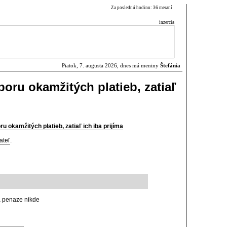
Za poslednú hodinu: 36 meraní
inzercia
Piatok, 7. augusta 2026, dnes má meniny
Štefánia
oru okamžitých platieb, zatiaľ
 okamžitých platieb, zatiaľ ich iba prijíma
ateľ
.
 penaze nikde