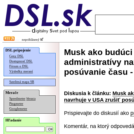
neprihlásený
Musk ako budúci 
DSL pripojenie
Ceny DSL
administratívy na
Dostupnosť DSL
Fórum o DSL
posúvanie času - 
Výsledky meraní
Satelitná mapa SR
Diskusia k článku:
Musk ako
Merače
navrhuje v USA zrušiť posú
Speedmeter
Merania
Pingmeter
Googlemeter
Prispievajte do diskusií ako
p
Hľadanie
Komentár, na ktorý odpovedá