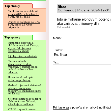
Top články
fihaa
Od: kancic | Pridané: 2024-12-04
Na Slovensku sa v tichosti
vypína ADSL v lokalitách s
VDSL, už 31. mája
toto je mrhanie elonovym potenc
Orange sa doťahuje na UPC
ako znizovat trilionovy dlh
a O2, spustí 2.5 Gbps
Odpovedať
pripojenie
Top správy
Meno:
Rumunsko odstrelmi a
blokádou mení tok Dunaja,
aby udržalo jadrovú
Titulok:
elektráreň v chode
Joj Play výrazne zdražuje
Chrome sa bude
Text:
aktualizovať dvakrát
týždenne, v budúcnosti sa
bude aktualizovať bez
reštartov
Slovensko.sk má opäť
technické problémy
Maďarsko jadrovú elektráreň
nakoniec kompletne
neodstavilo, Rumunsko mení
tok Dunaja
Železnice znižujú kvôli teplu
rýchlosť iba na 50 km/h,
spôsobuje to meškanie
Prihláste sa
a povoľte si emailové notifiká
V Poľsku spustili takmer