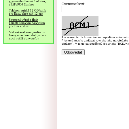
gigawatthodinové úložisko,
Overovací text:
z LiFePO4 článkov
Telekom pridal 12 GB balík
pre Easy, chce zaň 12 eur
Spustená výroba flash
pamäte s novým najvyšším
počtom vrstiev
Súd zakázal samojazdiacim
Google taxíkom dobíjanie v
Pre overenie, že komentár sa nepridáva automatizov
noci, rušili obyvateľov
Písmená musíte zadávať rovnako ako na obrázku veľk
obrázok". V texte sa používajú iba znaky "BC