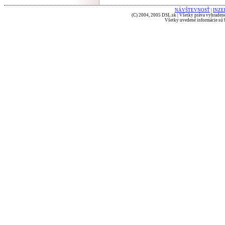
NÁVŠTEVNOSŤ
|
INZE
(C) 2004, 2005 DSL.sk | Všetky práva vyhradené
Všetky uvedené informácie sú b