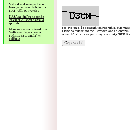
Súd zakázal samojazdiacim
Google taxíkom dobíjanie v
noci, rušili obyvateľov
NASA na diaľku na sonde
Voyager 2 úspešne znížila
spotrebu
Pre overenie, že komentár sa nepridáva automatizov
Misia na záchranu teleskopu
Písmená musíte zadávať rovnako ako na obrázku veľk
Swift ešte nie je stratená,
obrázok". V texte sa používajú iba znaky "BC
podarilo sa spomaliť jej
otáčanie