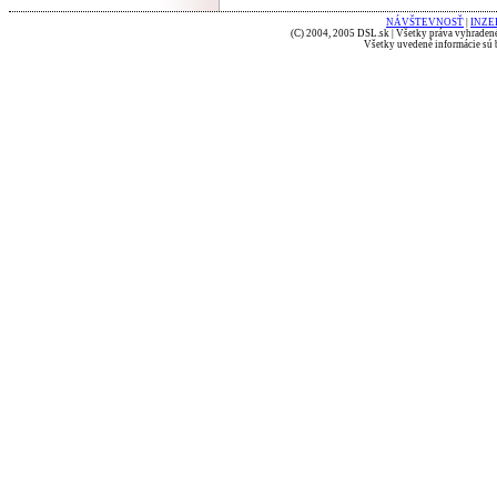
NÁVŠTEVNOSŤ
|
INZE
(C) 2004, 2005 DSL.sk | Všetky práva vyhradené
Všetky uvedené informácie sú b