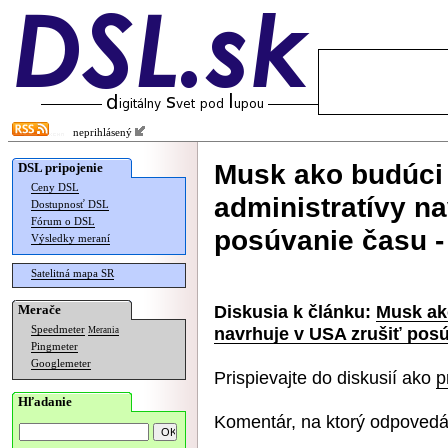
neprihlásený
Musk ako budúci 
DSL pripojenie
Ceny DSL
administratívy na
Dostupnosť DSL
Fórum o DSL
posúvanie času - 
Výsledky meraní
Satelitná mapa SR
Diskusia k článku:
Musk ako
Merače
navrhuje v USA zrušiť posú
Speedmeter
Merania
Pingmeter
Googlemeter
Prispievajte do diskusií ako
p
Hľadanie
Komentár, na ktorý odpovedá