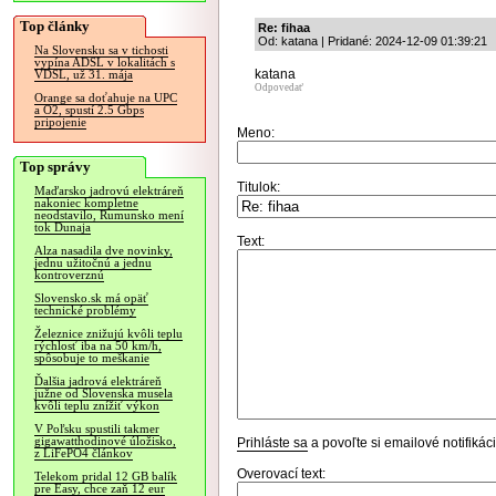
Top články
Re: fihaa
Od: katana | Pridané: 2024-12-09 01:39:21
Na Slovensku sa v tichosti
vypína ADSL v lokalitách s
katana
VDSL, už 31. mája
Odpovedať
Orange sa doťahuje na UPC
a O2, spustí 2.5 Gbps
pripojenie
Meno:
Top správy
Titulok:
Maďarsko jadrovú elektráreň
nakoniec kompletne
neodstavilo, Rumunsko mení
tok Dunaja
Text:
Alza nasadila dve novinky,
jednu užitočnú a jednu
kontroverznú
Slovensko.sk má opäť
technické problémy
Železnice znižujú kvôli teplu
rýchlosť iba na 50 km/h,
spôsobuje to meškanie
Ďalšia jadrová elektráreň
južne od Slovenska musela
kvôli teplu znížiť výkon
V Poľsku spustili takmer
gigawatthodinové úložisko,
Prihláste sa
a povoľte si emailové notifiká
z LiFePO4 článkov
Overovací text:
Telekom pridal 12 GB balík
pre Easy, chce zaň 12 eur