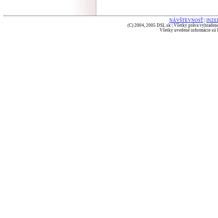
NÁVŠTEVNOSŤ
|
INZE
(C) 2004, 2005 DSL.sk | Všetky práva vyhradené
Všetky uvedené informácie sú b