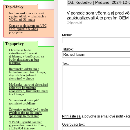
Od: Kededko | Pridané: 2024-12-
Top články
V pohode som včera a aj pred vč
Na Slovensku sa v tichosti
vypína ADSL v lokalitách s
zauktualizovali.A to prosím OEM 
VDSL, už 31. mája
Odpovedať
Orange sa doťahuje na UPC
a O2, spustí 2.5 Gbps
pripojenie
Meno:
Top správy
Titulok:
Chrome sa bude
aktualizovať dvakrát
týždenne, v budúcnosti sa
bude aktualizovať bez
reštartov
Text:
Rumunsko odstrelmi a
blokádou mení tok Dunaja,
aby udržalo jadrovú
elektráreň v chode
Maďarsko jadrovú elektráreň
nakoniec kompletne
neodstavilo, Rumunsko mení
tok Dunaja
Slovensko.sk má opäť
technické problémy
Železnice znižujú kvôli teplu
rýchlosť iba na 50 km/h,
spôsobuje to meškanie
Prihláste sa
a povoľte si emailové notifiká
V Poľsku spustili takmer
Overovací text:
gigawatthodinové úložisko,
z LiFePO4 článkov