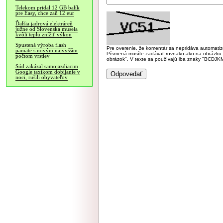
Telekom pridal 12 GB balík
pre Easy, chce zaň 12 eur
Ďalšia jadrová elektráreň
južne od Slovenska musela
kvôli teplu znížiť výkon
Spustená výroba flash
Pre overenie, že komentár sa nepridáva automatizov
pamäte s novým najvyšším
Písmená musíte zadávať rovnako ako na obrázku veľk
počtom vrstiev
obrázok". V texte sa používajú iba znaky "BC
Súd zakázal samojazdiacim
Google taxíkom dobíjanie v
noci, rušili obyvateľov