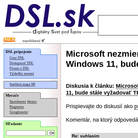
neprihlásený
Microsoft nezmie
DSL pripojenie
Ceny DSL
Windows 11, bude
Dostupnosť DSL
Fórum o DSL
Výsledky meraní
Satelitná mapa SR
Diskusia k článku:
Microso
11, bude stále vyžadovať T
Merače
Speedmeter
Merania
Prispievajte do diskusií ako
p
Pingmeter
Googlemeter
Komentár, na ktorý odpovedá
Hľadanie
Re: suhlasim