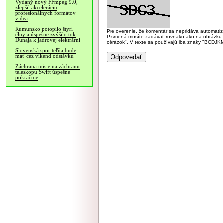
Vydaný nový FFmpeg 9.0,
zlepšil akceleráciu
profesionálnych formátov
videa
Rumunsko potopilo štyri
Pre overenie, že komentár sa nepridáva automatizov
člny a úspešne zvýšilo tok
Písmená musíte zadávať rovnako ako na obrázku veľk
Dunaja k jadrovej elektrárni
obrázok". V texte sa používajú iba znaky "BC
Slovenská sporiteľňa bude
mať cez víkend odstávku
Záchrana misie na záchranu
teleskopu Swift úspešne
pokračuje