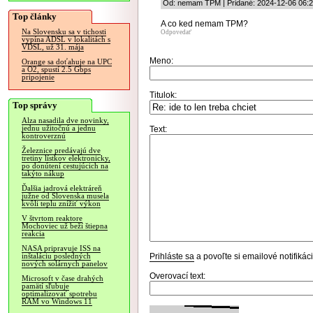
Od: nemam TPM | Pridané: 2024-12-06 06:2
Top články
A co ked nemam TPM?
Na Slovensku sa v tichosti
Odpovedať
vypína ADSL v lokalitách s
VDSL, už 31. mája
Meno:
Orange sa doťahuje na UPC
a O2, spustí 2.5 Gbps
pripojenie
Titulok:
Top správy
Alza nasadila dve novinky,
jednu užitočnú a jednu
Text:
kontroverznú
Železnice predávajú dve
tretiny lístkov elektronicky,
po donútení cestujúcich na
takýto nákup
Ďalšia jadrová elektráreň
južne od Slovenska musela
kvôli teplu znížiť výkon
V štvrtom reaktore
Mochoviec už beží štiepna
reakcia
NASA pripravuje ISS na
Prihláste sa
a povoľte si emailové notifiká
inštaláciu posledných
nových solárnych panelov
Overovací text:
Microsoft v čase drahých
pamätí sľubuje
optimalizovať spotrebu
RAM vo Windows 11