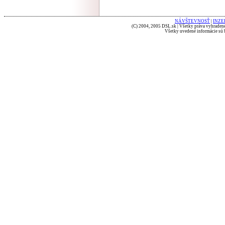
NÁVŠTEVNOSŤ
|
INZE
(C) 2004, 2005 DSL.sk | Všetky práva vyhradené
Všetky uvedené informácie sú b