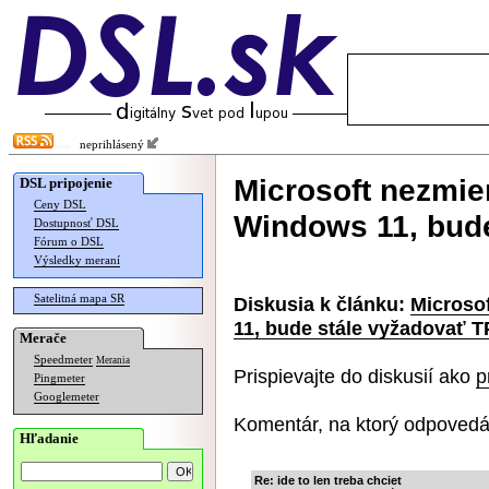
neprihlásený
Microsoft nezmie
DSL pripojenie
Ceny DSL
Windows 11, bude
Dostupnosť DSL
Fórum o DSL
Výsledky meraní
Satelitná mapa SR
Diskusia k článku:
Microso
11, bude stále vyžadovať T
Merače
Speedmeter
Merania
Prispievajte do diskusií ako
p
Pingmeter
Googlemeter
Komentár, na ktorý odpovedá
Hľadanie
Re: ide to len treba chciet