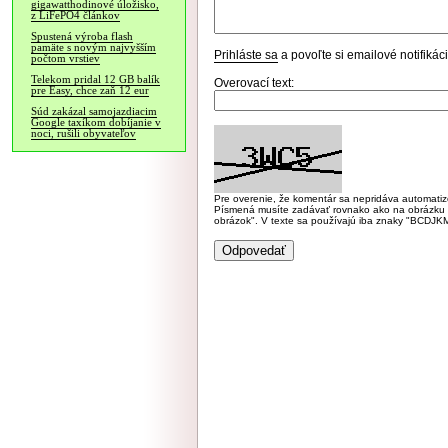
gigawatthodinové úložisko,
z LiFePO4 článkov
Spustená výroba flash
pamäte s novým najvyšším
Prihláste sa
a povoľte si emailové notifiká
počtom vrstiev
Telekom pridal 12 GB balík
Overovací text:
pre Easy, chce zaň 12 eur
Súd zakázal samojazdiacim
Google taxíkom dobíjanie v
noci, rušili obyvateľov
Pre overenie, že komentár sa nepridáva automatizov
Písmená musíte zadávať rovnako ako na obrázku veľk
obrázok". V texte sa používajú iba znaky "BC