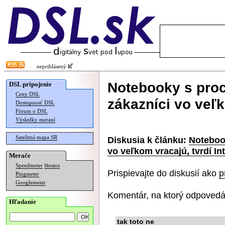
neprihlásený
Notebooky s pro
DSL pripojenie
Ceny DSL
zákazníci vo veľk
Dostupnosť DSL
Fórum o DSL
Výsledky meraní
Satelitná mapa SR
Diskusia k článku:
Noteboo
vo veľkom vracajú, tvrdí Int
Merače
Speedmeter
Merania
Prispievajte do diskusií ako
p
Pingmeter
Googlemeter
Komentár, na ktorý odpovedá
Hľadanie
tak toto ne