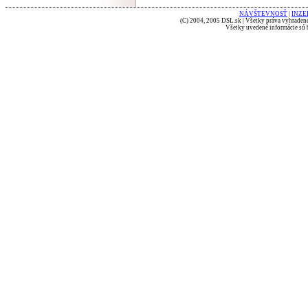
NÁVŠTEVNOSŤ
|
INZE
(C) 2004, 2005 DSL.sk | Všetky práva vyhradené
Všetky uvedené informácie sú b