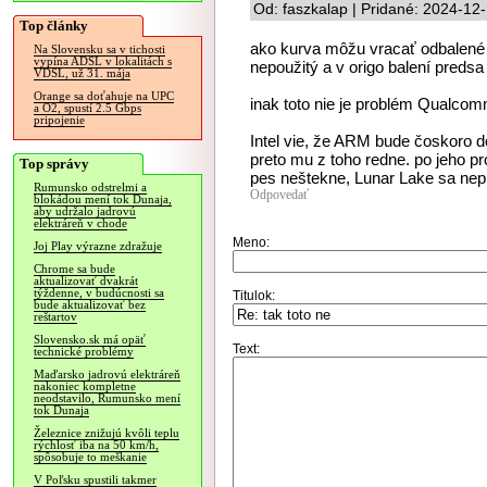
Od: faszkalap | Pridané: 2024-12
Top články
ako kurva môžu vracať odbalené 
Na Slovensku sa v tichosti
vypína ADSL v lokalitách s
nepoužitý a v origo balení predsa
VDSL, už 31. mája
Orange sa doťahuje na UPC
inak toto nie je problém Qualco
a O2, spustí 2.5 Gbps
pripojenie
Intel vie, že ARM bude čoskoro 
preto mu z toho redne. po jeho p
Top správy
pes neštekne, Lunar Lake sa nep
Rumunsko odstrelmi a
Odpovedať
blokádou mení tok Dunaja,
aby udržalo jadrovú
elektráreň v chode
Meno:
Joj Play výrazne zdražuje
Chrome sa bude
aktualizovať dvakrát
týždenne, v budúcnosti sa
Titulok:
bude aktualizovať bez
reštartov
Slovensko.sk má opäť
Text:
technické problémy
Maďarsko jadrovú elektráreň
nakoniec kompletne
neodstavilo, Rumunsko mení
tok Dunaja
Železnice znižujú kvôli teplu
rýchlosť iba na 50 km/h,
spôsobuje to meškanie
V Poľsku spustili takmer