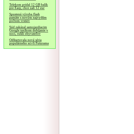
Telekom pridal 12 GB balík
pre Easy, chce zaň 12 eur
Spustená výroba flash
pamäte s novým najvyšším
počtom vrstiev
Súd zakázal samojazdiacim
Google taxíkom dobíjanie v
noci, rušili obyvateľov
Odštartovala nová séria
populárneho sci-fi Futurama