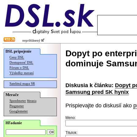
neprihlásený
Dopyt po enterpr
DSL pripojenie
Ceny DSL
dominuje Samsun
Dostupnosť DSL
Fórum o DSL
Výsledky meraní
Satelitná mapa SR
Diskusia k článku:
Dopyt po
Samsung pred SK hynix
Merače
Speedmeter
Merania
Prispievajte do diskusií ako
p
Pingmeter
Googlemeter
Meno:
Hľadanie
Titulok: