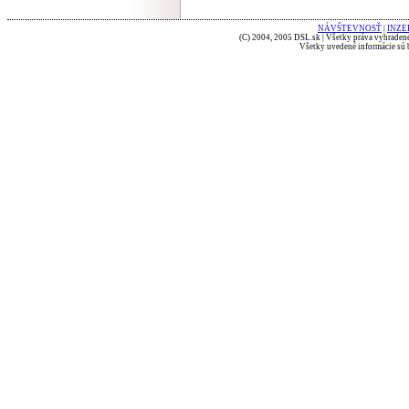
NÁVŠTEVNOSŤ
|
INZE
(C) 2004, 2005 DSL.sk | Všetky práva vyhradené
Všetky uvedené informácie sú b