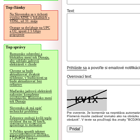
Top články
Text:
Na Slovensku sa v tichosti
vypína ADSL v lokalitách s
VDSL, už 31. mája
Orange sa doťahuje na UPC
a O2, spustí 2.5 Gbps
pripojenie
Top správy
Rumunsko odstrelmi a
blokádou mení tok Dunaja,
aby udržalo jadrovú
elektráreň v chode
Prihláste sa
a povoľte si emailové notifiká
Chrome sa bude
aktualizovať dvakrát
Overovací text:
týždenne, v budúcnosti sa
bude aktualizovať bez
reštartov
Maďarsko jadrovú elektráreň
nakoniec kompletne
neodstavilo, Rumunsko mení
tok Dunaja
Slovensko.sk má opäť
technické problémy
Pre overenie, že komentár sa nepridáva automatizov
Písmená musíte zadávať rovnako ako na obrázku veľk
Železnice znižujú kvôli teplu
obrázok". V texte sa používajú iba znaky "BC
rýchlosť iba na 50 km/h,
spôsobuje to meškanie
V Poľsku spustili takmer
gigawatthodinové úložisko,
z LiFePO4 článkov