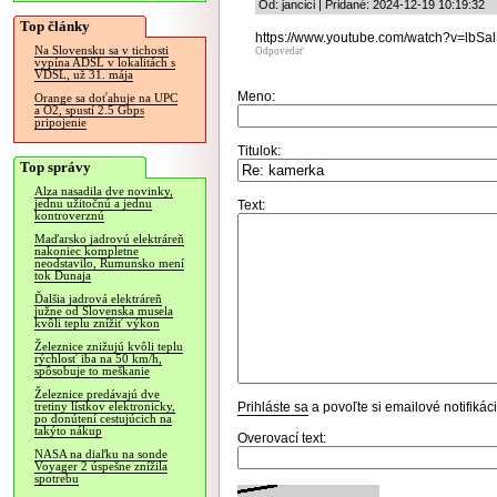
Od: jancici | Pridané: 2024-12-19 10:19:32
Top články
https://www.youtube.com/watch?v=lbSa
Na Slovensku sa v tichosti
Odpovedať
vypína ADSL v lokalitách s
VDSL, už 31. mája
Meno:
Orange sa doťahuje na UPC
a O2, spustí 2.5 Gbps
pripojenie
Titulok:
Top správy
Alza nasadila dve novinky,
jednu užitočnú a jednu
Text:
kontroverznú
Maďarsko jadrovú elektráreň
nakoniec kompletne
neodstavilo, Rumunsko mení
tok Dunaja
Ďalšia jadrová elektráreň
južne od Slovenska musela
kvôli teplu znížiť výkon
Železnice znižujú kvôli teplu
rýchlosť iba na 50 km/h,
spôsobuje to meškanie
Železnice predávajú dve
Prihláste sa
a povoľte si emailové notifiká
tretiny lístkov elektronicky,
po donútení cestujúcich na
takýto nákup
Overovací text:
NASA na diaľku na sonde
Voyager 2 úspešne znížila
spotrebu