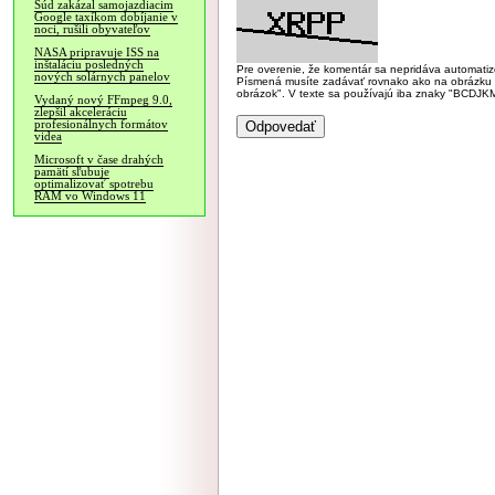
Súd zakázal samojazdiacim
Google taxíkom dobíjanie v
noci, rušili obyvateľov
NASA pripravuje ISS na
inštaláciu posledných
Pre overenie, že komentár sa nepridáva automatizov
nových solárnych panelov
Písmená musíte zadávať rovnako ako na obrázku veľk
obrázok". V texte sa používajú iba znaky "BC
Vydaný nový FFmpeg 9.0,
zlepšil akceleráciu
profesionálnych formátov
videa
Microsoft v čase drahých
pamätí sľubuje
optimalizovať spotrebu
RAM vo Windows 11