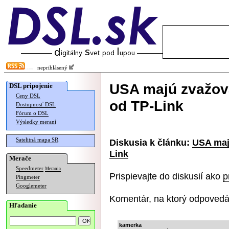
neprihlásený
USA majú zvažova
DSL pripojenie
Ceny DSL
od TP-Link
Dostupnosť DSL
Fórum o DSL
Výsledky meraní
Satelitná mapa SR
Diskusia k článku:
USA maj
Link
Merače
Speedmeter
Merania
Prispievajte do diskusií ako
p
Pingmeter
Googlemeter
Komentár, na ktorý odpovedá
Hľadanie
kamerka