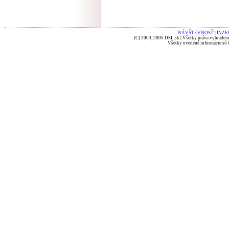
NÁVŠTEVNOSŤ
|
INZE
(C) 2004, 2005 DSL.sk | Všetky práva vyhradené
Všetky uvedené informácie sú b