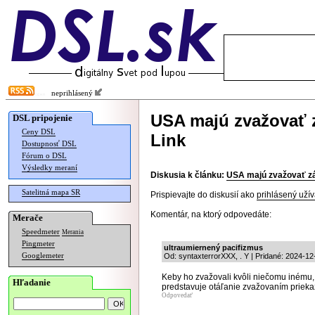
neprihlásený
USA majú zvažovať z
DSL pripojenie
Ceny DSL
Link
Dostupnosť DSL
Fórum o DSL
Výsledky meraní
Diskusia k článku:
USA majú zvažovať zá
Satelitná mapa SR
Prispievajte do diskusií ako
prihlásený užív
Komentár, na ktorý odpovedáte:
Merače
Speedmeter
Merania
Pingmeter
ultraumiernený pacifizmus
Googlemeter
Od: syntaxterrorXXX, . Y | Pridané: 2024-12
Keby ho zvažovali kvôli niečomu inému,
Hľadanie
predstavuje otáľanie zvažovaním priekaz
Odpovedať