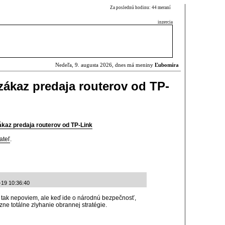
Za poslednú hodinu: 44 meraní
inzercia
Nedeľa, 9. augusta 2026, dnes má meniny
Ľubomíra
ákaz predaja routerov od TP-
kaz predaja routerov od TP-Link
ateľ
.
-19 10:36:40
 tak nepoviem, ale keď ide o národnú bezpečnosť,
ne totálne zlyhanie obrannej stratégie.