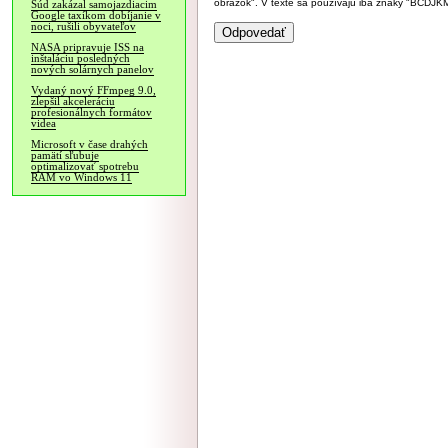
obrázok". V texte sa používajú iba znaky "BC
Súd zakázal samojazdiacim
Google taxíkom dobíjanie v
noci, rušili obyvateľov
NASA pripravuje ISS na
inštaláciu posledných
nových solárnych panelov
Vydaný nový FFmpeg 9.0,
zlepšil akceleráciu
profesionálnych formátov
videa
Microsoft v čase drahých
pamätí sľubuje
optimalizovať spotrebu
RAM vo Windows 11