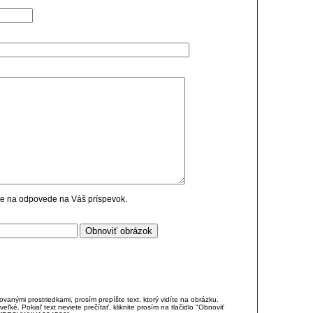
cie na odpovede na Váš príspevok.
anými prostriedkami, prosím prepíšte text, ktorý vidíte na obrázku.
é. Pokiaľ text neviete prečítať, kliknite prosím na tlačidlo "Obnoviť