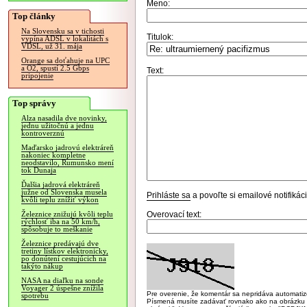
Meno:
Top články
Na Slovensku sa v tichosti
Titulok:
vypína ADSL v lokalitách s
VDSL, už 31. mája
Orange sa doťahuje na UPC
a O2, spustí 2.5 Gbps
Text:
pripojenie
Top správy
Alza nasadila dve novinky,
jednu užitočnú a jednu
kontroverznú
Maďarsko jadrovú elektráreň
nakoniec kompletne
neodstavilo, Rumunsko mení
tok Dunaja
Ďalšia jadrová elektráreň
južne od Slovenska musela
Prihláste sa
a povoľte si emailové notifiká
kvôli teplu znížiť výkon
Overovací text:
Železnice znižujú kvôli teplu
rýchlosť iba na 50 km/h,
spôsobuje to meškanie
Železnice predávajú dve
tretiny lístkov elektronicky,
po donútení cestujúcich na
takýto nákup
NASA na diaľku na sonde
Voyager 2 úspešne znížila
Pre overenie, že komentár sa nepridáva automatizov
spotrebu
Písmená musíte zadávať rovnako ako na obrázku veľk