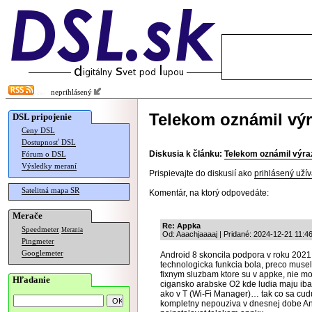
neprihlásený
Telekom oznámil výr
DSL pripojenie
Ceny DSL
Dostupnosť DSL
Diskusia k článku:
Telekom oznámil výraz
Fórum o DSL
Výsledky meraní
Prispievajte do diskusií ako
prihlásený užív
Satelitná mapa SR
Komentár, na ktorý odpovedáte:
Merače
Re: Appka
Speedmeter
Merania
Od: Aaachjaaaaj | Pridané: 2024-12-21 11:4
Pingmeter
Googlemeter
Android 8 skoncila podpora v roku 2021. 
technologicka funkcia bola, preco musel
fixnym sluzbam ktore su v appke, nie mo
Hľadanie
cigansko arabske O2 kde ludia maju iba d
ako v T (Wi-Fi Manager)… tak co sa cuduj
kompletny nepouziva v dnesnej dobe Andr