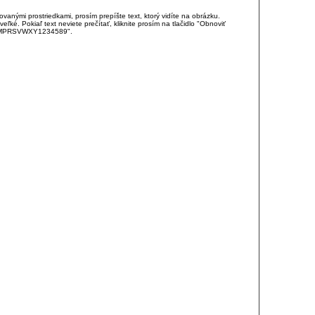
anými prostriedkami, prosím prepíšte text, ktorý vidíte na obrázku.
é. Pokiaľ text neviete prečítať, kliknite prosím na tlačidlo "Obnoviť
DJKMPRSVWXY1234589".