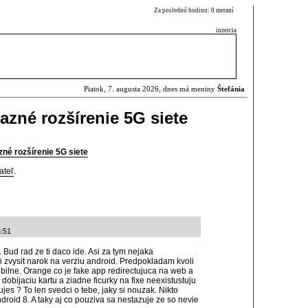
Za poslednú hodinu: 0 meraní
inzercia
Piatok, 7. augusta 2026, dnes má meniny
Štefánia
azné rozšírenie 5G siete
né rozšírenie 5G siete
ateľ
.
6:51
Bud rad ze ti daco ide. Asi za tym nejaka
i zvysit narok na verziu android. Predpokladam kvoli
bilne. Orange co je fake app redirectujuca na web a
obijaciu kartu a ziadne ficurky na fixe neexistustuju
es ? To len svedci o tebe, jaky si nouzak. Nikto
oid 8. A taky aj co pouziva sa nestazuje ze so nevie