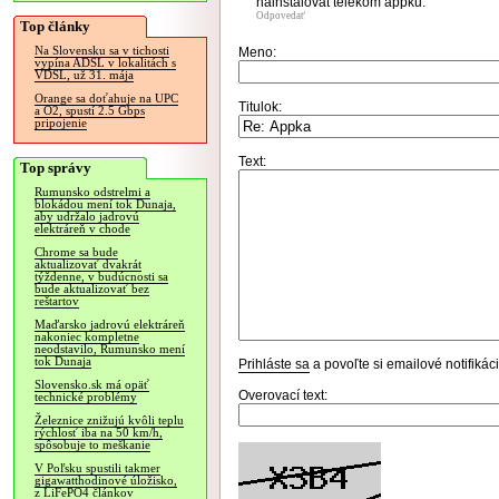
nainstalovat telekom appku.
Odpovedať
Top články
Na Slovensku sa v tichosti
Meno:
vypína ADSL v lokalitách s
VDSL, už 31. mája
Orange sa doťahuje na UPC
Titulok:
a O2, spustí 2.5 Gbps
pripojenie
Text:
Top správy
Rumunsko odstrelmi a
blokádou mení tok Dunaja,
aby udržalo jadrovú
elektráreň v chode
Chrome sa bude
aktualizovať dvakrát
týždenne, v budúcnosti sa
bude aktualizovať bez
reštartov
Maďarsko jadrovú elektráreň
nakoniec kompletne
neodstavilo, Rumunsko mení
tok Dunaja
Prihláste sa
a povoľte si emailové notifiká
Slovensko.sk má opäť
Overovací text:
technické problémy
Železnice znižujú kvôli teplu
rýchlosť iba na 50 km/h,
spôsobuje to meškanie
V Poľsku spustili takmer
gigawatthodinové úložisko,
z LiFePO4 článkov