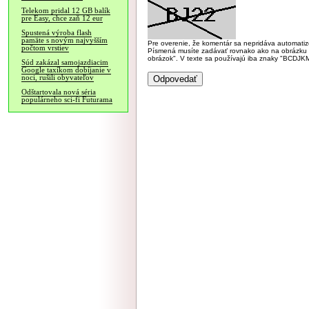
Telekom pridal 12 GB balík
pre Easy, chce zaň 12 eur
Spustená výroba flash
pamäte s novým najvyšším
Pre overenie, že komentár sa nepridáva automatizov
počtom vrstiev
Písmená musíte zadávať rovnako ako na obrázku veľk
obrázok". V texte sa používajú iba znaky "BC
Súd zakázal samojazdiacim
Google taxíkom dobíjanie v
noci, rušili obyvateľov
Odštartovala nová séria
populárneho sci-fi Futurama