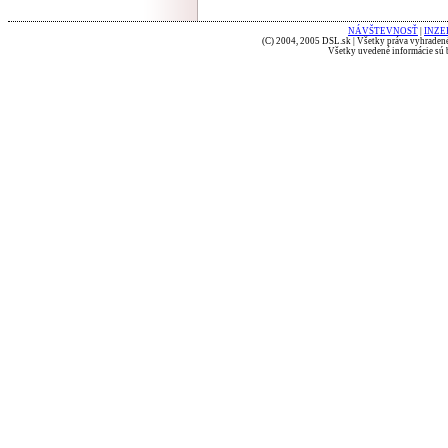
NÁVŠTEVNOSŤ
|
INZE
(C) 2004, 2005 DSL.sk | Všetky práva vyhradené
Všetky uvedené informácie sú b