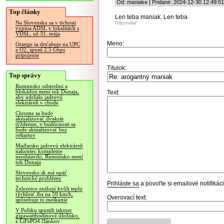
Od: maniake | Pridané: 2024-12-30 12:49:51
Top články
Len teba maniak. Len teba
Na Slovensku sa v tichosti
Odpovedať
vypína ADSL v lokalitách s
VDSL, už 31. mája
Meno:
Orange sa doťahuje na UPC
a O2, spustí 2.5 Gbps
pripojenie
Titulok:
Top správy
Rumunsko odstrelmi a
blokádou mení tok Dunaja,
Text:
aby udržalo jadrovú
elektráreň v chode
Chrome sa bude
aktualizovať dvakrát
týždenne, v budúcnosti sa
bude aktualizovať bez
reštartov
Maďarsko jadrovú elektráreň
nakoniec kompletne
neodstavilo, Rumunsko mení
tok Dunaja
Slovensko.sk má opäť
technické problémy
Prihláste sa
a povoľte si emailové notifiká
Železnice znižujú kvôli teplu
rýchlosť iba na 50 km/h,
Overovací text:
spôsobuje to meškanie
V Poľsku spustili takmer
gigawatthodinové úložisko,
z LiFePO4 článkov