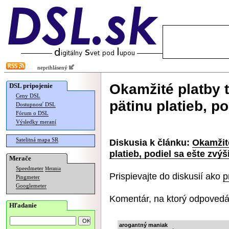
neprihlásený
Okamžité platby t
DSL pripojenie
Ceny DSL
pätinu platieb, po
Dostupnosť DSL
Fórum o DSL
Výsledky meraní
Satelitná mapa SR
Diskusia k článku:
Okamžité
platieb, podiel sa ešte zvýš
Merače
Speedmeter
Merania
Prispievajte do diskusií ako
p
Pingmeter
Googlemeter
Komentár, na ktorý odpovedá
Hľadanie
arogantný maniak