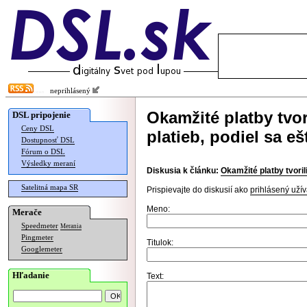
neprihlásený
Okamžité platby tvor
DSL pripojenie
Ceny DSL
platieb, podiel sa eš
Dostupnosť DSL
Fórum o DSL
Výsledky meraní
Diskusia k článku:
Okamžité platby tvoril
Satelitná mapa SR
Prispievajte do diskusií ako
prihlásený užív
Meno:
Merače
Speedmeter
Merania
Pingmeter
Titulok:
Googlemeter
Hľadanie
Text: