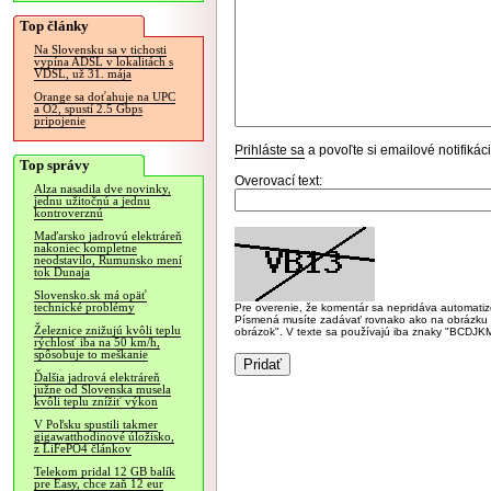
Top články
Na Slovensku sa v tichosti
vypína ADSL v lokalitách s
VDSL, už 31. mája
Orange sa doťahuje na UPC
a O2, spustí 2.5 Gbps
pripojenie
Prihláste sa
a povoľte si emailové notifiká
Top správy
Overovací text:
Alza nasadila dve novinky,
jednu užitočnú a jednu
kontroverznú
Maďarsko jadrovú elektráreň
nakoniec kompletne
neodstavilo, Rumunsko mení
tok Dunaja
Slovensko.sk má opäť
technické problémy
Pre overenie, že komentár sa nepridáva automatizov
Písmená musíte zadávať rovnako ako na obrázku veľk
Železnice znižujú kvôli teplu
obrázok". V texte sa používajú iba znaky "BC
rýchlosť iba na 50 km/h,
spôsobuje to meškanie
Ďalšia jadrová elektráreň
južne od Slovenska musela
kvôli teplu znížiť výkon
V Poľsku spustili takmer
gigawatthodinové úložisko,
z LiFePO4 článkov
Telekom pridal 12 GB balík
pre Easy, chce zaň 12 eur