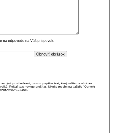
cie na odpovede na Váš príspevok.
anými prostriedkami, prosím prepíšte text, ktorý vidíte na obrázku.
é. Pokiaľ text neviete prečítať, kliknite prosím na tlačidlo "Obnoviť
DJKMPRSVWXY1234589".