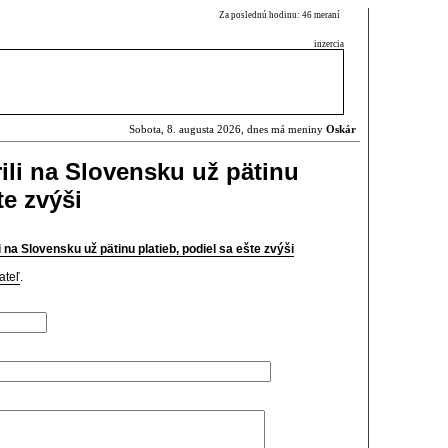
Za poslednú hodinu: 46 meraní
inzercia
Sobota, 8. augusta 2026, dnes má meniny
Oskár
ili na Slovensku už pätinu
te zvýši
i na Slovensku už pätinu platieb, podiel sa ešte zvýši
ateľ
.