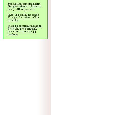
Súd zakázal samojazdiacim
Google taxíkom dobíjanie v
noci, rušili obyvateľov
NASA na diaľku na sonde
Voyager 2 úspešne znížila
spotrebu
Misia na záchranu teleskopu
Swift ešte nie je stratená,
podarilo sa spomaliť jej
otáčanie