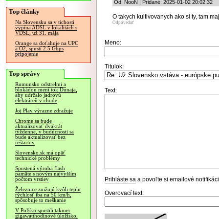
Od: NooN | Pridané: 2025-01-02 20:02:32
Top články
O takych kultivovanych ako si ty, tam ma
Na Slovensku sa v tichosti
Odpovedať
vypína ADSL v lokalitách s
VDSL, už 31. mája
Meno:
Orange sa doťahuje na UPC
a O2, spustí 2.5 Gbps
pripojenie
Titulok:
Top správy
Rumunsko odstrelmi a
blokádou mení tok Dunaja,
Text:
aby udržalo jadrovú
elektráreň v chode
Joj Play výrazne zdražuje
Chrome sa bude
aktualizovať dvakrát
týždenne, v budúcnosti sa
bude aktualizovať bez
reštartov
Slovensko.sk má opäť
technické problémy
Spustená výroba flash
pamäte s novým najvyšším
Prihláste sa
a povoľte si emailové notifiká
počtom vrstiev
Železnice znižujú kvôli teplu
Overovací text:
rýchlosť iba na 50 km/h,
spôsobuje to meškanie
V Poľsku spustili takmer
gigawatthodinové úložisko,