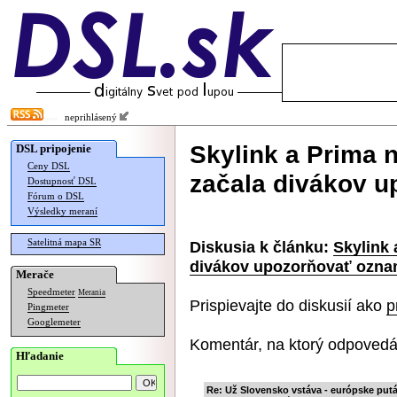
neprihlásený
Skylink a Prima n
DSL pripojenie
Ceny DSL
začala divákov 
Dostupnosť DSL
Fórum o DSL
Výsledky meraní
Satelitná mapa SR
Diskusia k článku:
Skylink 
divákov upozorňovať ozn
Merače
Speedmeter
Merania
Prispievajte do diskusií ako
p
Pingmeter
Googlemeter
Komentár, na ktorý odpovedá
Hľadanie
Re: Už Slovensko vstáva - európske putá