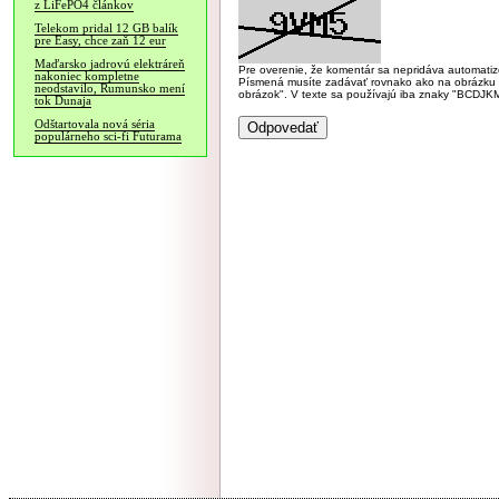
z LiFePO4 článkov
Telekom pridal 12 GB balík
pre Easy, chce zaň 12 eur
Maďarsko jadrovú elektráreň
Pre overenie, že komentár sa nepridáva automatizov
nakoniec kompletne
Písmená musíte zadávať rovnako ako na obrázku veľk
neodstavilo, Rumunsko mení
obrázok". V texte sa používajú iba znaky "BC
tok Dunaja
Odštartovala nová séria
populárneho sci-fi Futurama