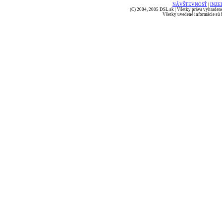
NÁVŠTEVNOSŤ
|
INZE
(C) 2004, 2005 DSL.sk | Všetky práva vyhradené
Všetky uvedené informácie sú b