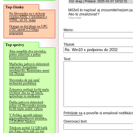
Od: drag | Pridané: 2025-01-07 19:52:31
Top články
Môžeš to napísať aj zrozumiteľnejsim j
Na Slovensku sa v tichosti
Ako to zrealizovať?
vypína ADSL v lokalitách s
Odpovedať
VDSL, už 31. mája
Orange sa doťahuje na UPC
a O2, spustí 2.5 Gbps
Meno:
pripojenie
Top správy
Titulok:
Alza nasadila dve novinky,
jednu užitočnú a jednu
kontroverznú
Text:
Maďarsko jadrovú elektráreň
nakoniec kompletne
neodstavilo, Rumunsko mení
tok Dunaja
Slovensko.sk má opäť
technické problémy
Železnice znižujú kvôli teplu
rýchlosť iba na 50 km/h,
spôsobuje to meškanie
Ďalšia jadrová elektráreň
južne od Slovenska musela
kvôli teplu znížiť výkon
Prihláste sa
a povoľte si emailové notifiká
V Poľsku spustili takmer
gigawatthodinové úložisko,
Overovací text:
z LiFePO4 článkov
Telekom pridal 12 GB balík
pre Easy, chce zaň 12 eur