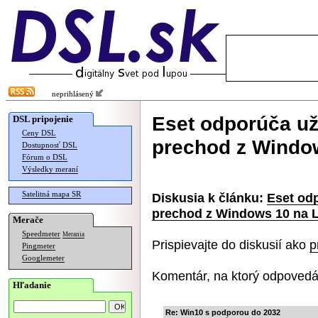
neprihlásený
Eset odporúča už
DSL pripojenie
Ceny DSL
prechod z Windo
Dostupnosť DSL
Fórum o DSL
Výsledky meraní
Satelitná mapa SR
Diskusia k článku:
Eset od
prechod z Windows 10 na 
Merače
Speedmeter
Merania
Prispievajte do diskusií ako
p
Pingmeter
Googlemeter
Komentár, na ktorý odpovedá
Hľadanie
Re: Win10 s podporou do 2032