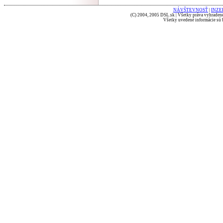
NÁVŠTEVNOSŤ
|
INZE
(C) 2004, 2005 DSL.sk | Všetky práva vyhradené
Všetky uvedené informácie sú b