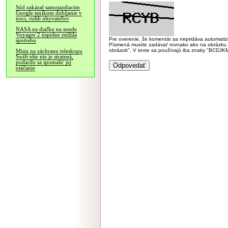
Súd zakázal samojazdiacim
Google taxíkom dobíjanie v
noci, rušili obyvateľov
NASA na diaľku na sonde
Voyager 2 úspešne znížila
Pre overenie, že komentár sa nepridáva automatizov
spotrebu
Písmená musíte zadávať rovnako ako na obrázku veľk
obrázok". V texte sa používajú iba znaky "BC
Misia na záchranu teleskopu
Swift ešte nie je stratená,
podarilo sa spomaliť jej
otáčanie