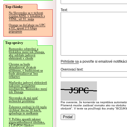
Top články
Text:
Na Slovensku sa v tichosti
vypína ADSL v lokalitách s
VDSL, už 31. mája
Orange sa doťahuje na UPC
a O2, spustí 2.5 Gbps
pripojenie
Top správy
Rumunsko odstrelmi a
blokádou mení tok Dunaja,
aby udržalo jadrovú
elektráreň v chode
Prihláste sa
a povoľte si emailové notifiká
Chrome sa bude
aktualizovať dvakrát
Overovací text:
týždenne, v budúcnosti sa
bude aktualizovať bez
reštartov
Maďarsko jadrovú elektráreň
nakoniec kompletne
neodstavilo, Rumunsko mení
tok Dunaja
Slovensko.sk má opäť
technické problémy
Pre overenie, že komentár sa nepridáva automatizov
Písmená musíte zadávať rovnako ako na obrázku veľk
Železnice znižujú kvôli teplu
obrázok". V texte sa používajú iba znaky "BC
rýchlosť iba na 50 km/h,
spôsobuje to meškanie
V Poľsku spustili takmer
gigawatthodinové úložisko,
z LiFePO4 článkov