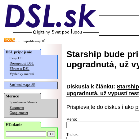
neprihlásený
Starship bude pr
DSL pripojenie
Ceny DSL
upgradnutá, už v
Dostupnosť DSL
Fórum o DSL
Výsledky meraní
Satelitná mapa SR
Diskusia k článku:
Starship
upgradnutá, už vypustí tes
Merače
Speedmeter
Merania
Prispievajte do diskusií ako
p
Pingmeter
Googlemeter
Meno:
Hľadanie
Titulok: