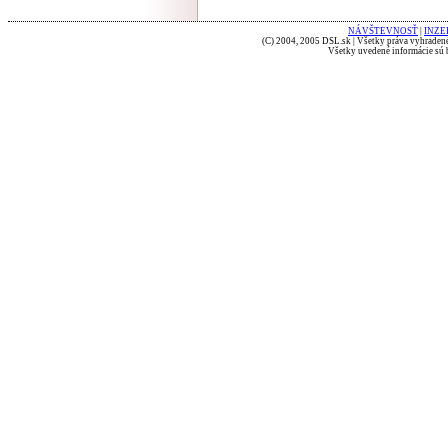
NÁVŠTEVNOSŤ
|
INZE
(C) 2004, 2005 DSL.sk | Všetky práva vyhradené
Všetky uvedené informácie sú b