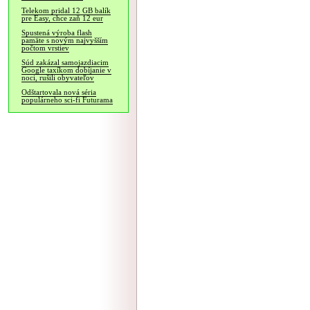
Telekom pridal 12 GB balík
pre Easy, chce zaň 12 eur
Spustená výroba flash
pamäte s novým najvyšším
počtom vrstiev
Súd zakázal samojazdiacim
Google taxíkom dobíjanie v
noci, rušili obyvateľov
Odštartovala nová séria
populárneho sci-fi Futurama