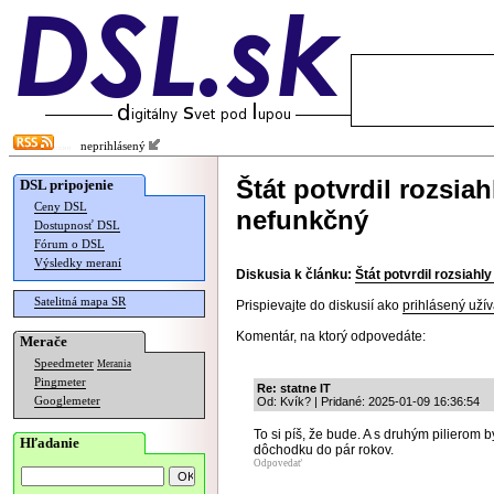
neprihlásený
Štát potvrdil rozsiah
DSL pripojenie
Ceny DSL
nefunkčný
Dostupnosť DSL
Fórum o DSL
Výsledky meraní
Diskusia k článku:
Štát potvrdil rozsiahl
Satelitná mapa SR
Prispievajte do diskusií ako
prihlásený užív
Komentár, na ktorý odpovedáte:
Merače
Speedmeter
Merania
Pingmeter
Re: statne IT
Googlemeter
Od: Kvík? | Pridané: 2025-01-09 16:36:54
To si píš, že bude. A s druhým pilierom b
Hľadanie
dôchodku do pár rokov.
Odpovedať