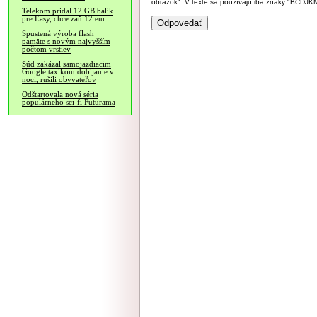
obrázok". V texte sa používajú iba znaky "BC
Telekom pridal 12 GB balík
pre Easy, chce zaň 12 eur
Spustená výroba flash
pamäte s novým najvyšším
počtom vrstiev
Súd zakázal samojazdiacim
Google taxíkom dobíjanie v
noci, rušili obyvateľov
Odštartovala nová séria
populárneho sci-fi Futurama