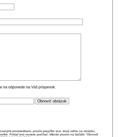
cie na odpovede na Váš príspevok.
anými prostriedkami, prosím prepíšte text, ktorý vidíte na obrázku.
é. Pokiaľ text neviete prečítať, kliknite prosím na tlačidlo "Obnoviť