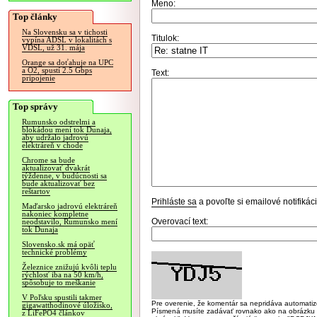
Meno:
Top články
Na Slovensku sa v tichosti
Titulok:
vypína ADSL v lokalitách s
VDSL, už 31. mája
Orange sa doťahuje na UPC
a O2, spustí 2.5 Gbps
Text:
pripojenie
Top správy
Rumunsko odstrelmi a
blokádou mení tok Dunaja,
aby udržalo jadrovú
elektráreň v chode
Chrome sa bude
aktualizovať dvakrát
týždenne, v budúcnosti sa
bude aktualizovať bez
reštartov
Prihláste sa
a povoľte si emailové notifiká
Maďarsko jadrovú elektráreň
nakoniec kompletne
Overovací text:
neodstavilo, Rumunsko mení
tok Dunaja
Slovensko.sk má opäť
technické problémy
Železnice znižujú kvôli teplu
rýchlosť iba na 50 km/h,
spôsobuje to meškanie
V Poľsku spustili takmer
Pre overenie, že komentár sa nepridáva automatizov
gigawatthodinové úložisko,
Písmená musíte zadávať rovnako ako na obrázku veľk
z LiFePO4 článkov