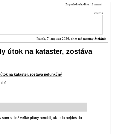
Za poslednú hodinu: 19 meraní
inzercia
Piatok, 7. augusta 2026, dnes má meniny
Štefánia
ly útok na kataster, zostáva
y útok na kataster, zostáva nefunkčný
ateľ
.
y som si tiež veľké plány nerobil, ak teda nejdeš do