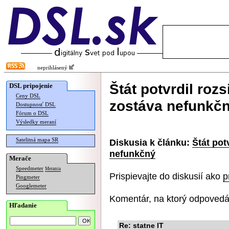
neprihlásený
Štát potvrdil rozs
DSL pripojenie
Ceny DSL
zostáva nefunkč
Dostupnosť DSL
Fórum o DSL
Výsledky meraní
Satelitná mapa SR
Diskusia k článku:
Štát pot
nefunkčný
Merače
Speedmeter
Merania
Prispievajte do diskusií ako
p
Pingmeter
Googlemeter
Komentár, na ktorý odpovedá
Hľadanie
Re: statne IT