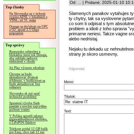
Od: ... | Pridané: 2025-01-10 10:
Top články
Slamenych panakov vytahujes ty a
Na Slovensku sa v tichosti
vypína ADSL v lokalitách s
ty chytry, tak sa vyslovene pyta
VDSL, už 31. mája
co som ti odpisal s tym absolutne 
Orange sa doťahuje na UPC
problem a idioti z toho spravia "v
a O2, spustí 2.5 Gbps
primarne neriesi. Takze vagne sra
pripojenie
alebo nedristaj.
Top správy
Nejaku tu dekadu uz nehnutelnosti 
Rumunsko odstrelmi a
strany je skoro usmevny.
blokádou mení tok Dunaja,
aby udržalo jadrovú
elektráreň v chode
Joj Play výrazne zdražuje
Odpovedať
Chrome sa bude
aktualizovať dvakrát
týždenne, v budúcnosti sa
Meno:
bude aktualizovať bez
reštartov
Slovensko.sk má opäť
Titulok:
technické problémy
Spustená výroba flash
pamäte s novým najvyšším
počtom vrstiev
Text:
V Poľsku spustili takmer
gigawatthodinové úložisko,
z LiFePO4 článkov
Telekom pridal 12 GB balík
pre Easy, chce zaň 12 eur