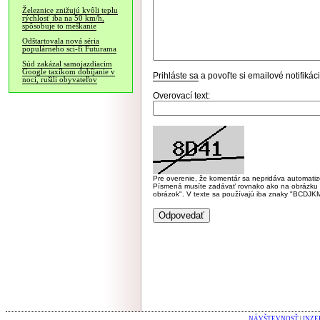
Železnice znižujú kvôli teplu
rýchlosť iba na 50 km/h,
spôsobuje to meškanie
Odštartovala nová séria
populárneho sci-fi Futurama
Súd zakázal samojazdiacim
Google taxíkom dobíjanie v
Prihláste sa
a povoľte si emailové notifiká
noci, rušili obyvateľov
Overovací text:
Pre overenie, že komentár sa nepridáva automatizov
Písmená musíte zadávať rovnako ako na obrázku veľk
obrázok". V texte sa používajú iba znaky "BC
NÁVŠTEVNOSŤ
|
INZE