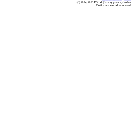
(C) 2004, 2005 DSL.sk | Všetky práva vyhradené
Všetky uvedené informácie sú b