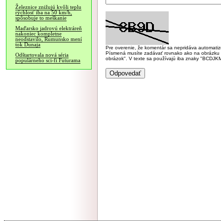
Železnice znižujú kvôli teplu
rýchlosť iba na 50 km/h,
spôsobuje to meškanie
Maďarsko jadrovú elektráreň
nakoniec kompletne
neodstavilo, Rumunsko mení
tok Dunaja
Pre overenie, že komentár sa nepridáva automatizov
Písmená musíte zadávať rovnako ako na obrázku veľk
Odštartovala nová séria
obrázok". V texte sa používajú iba znaky "BC
populárneho sci-fi Futurama