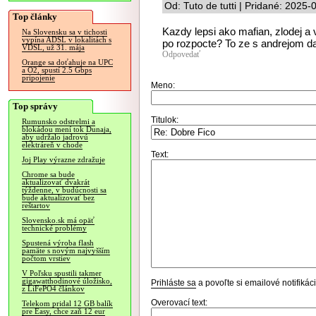
Od: Tuto de tutti | Pridané: 2025
Top články
Kazdy lepsi ako mafian, zlodej a 
Na Slovensku sa v tichosti
vypína ADSL v lokalitách s
po rozpocte? To ze s andrejom da
VDSL, už 31. mája
Odpovedať
Orange sa doťahuje na UPC
a O2, spustí 2.5 Gbps
pripojenie
Meno:
Top správy
Titulok:
Rumunsko odstrelmi a
blokádou mení tok Dunaja,
aby udržalo jadrovú
elektráreň v chode
Text:
Joj Play výrazne zdražuje
Chrome sa bude
aktualizovať dvakrát
týždenne, v budúcnosti sa
bude aktualizovať bez
reštartov
Slovensko.sk má opäť
technické problémy
Spustená výroba flash
pamäte s novým najvyšším
počtom vrstiev
V Poľsku spustili takmer
gigawatthodinové úložisko,
Prihláste sa
a povoľte si emailové notifiká
z LiFePO4 článkov
Overovací text:
Telekom pridal 12 GB balík
pre Easy, chce zaň 12 eur