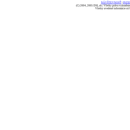
NÁVŠTEVNOSŤ
|
INZE
(C) 2004, 2005 DSL.sk | Všetky práva vyhradené
Všetky uvedené informácie sú b