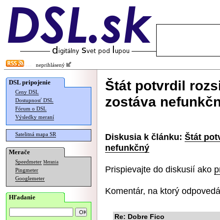
neprihlásený
Štát potvrdil rozs
DSL pripojenie
Ceny DSL
zostáva nefunkč
Dostupnosť DSL
Fórum o DSL
Výsledky meraní
Satelitná mapa SR
Diskusia k článku:
Štát pot
nefunkčný
Merače
Speedmeter
Merania
Prispievajte do diskusií ako
p
Pingmeter
Googlemeter
Komentár, na ktorý odpovedá
Hľadanie
Re: Dobre Fico