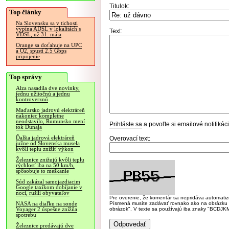
Titulok:
Top články
Na Slovensku sa v tichosti
vypína ADSL v lokalitách s
Text:
VDSL, už 31. mája
Orange sa doťahuje na UPC
a O2, spustí 2.5 Gbps
pripojenie
Top správy
Alza nasadila dve novinky,
jednu užitočnú a jednu
kontroverznú
Maďarsko jadrovú elektráreň
nakoniec kompletne
neodstavilo, Rumunsko mení
Prihláste sa
a povoľte si emailové notifiká
tok Dunaja
Ďalšia jadrová elektráreň
Overovací text:
južne od Slovenska musela
kvôli teplu znížiť výkon
Železnice znižujú kvôli teplu
rýchlosť iba na 50 km/h,
spôsobuje to meškanie
Súd zakázal samojazdiacim
Google taxíkom dobíjanie v
noci, rušili obyvateľov
Pre overenie, že komentár sa nepridáva automatizov
Písmená musíte zadávať rovnako ako na obrázku veľk
NASA na diaľku na sonde
obrázok". V texte sa používajú iba znaky "BC
Voyager 2 úspešne znížila
spotrebu
Železnice predávajú dve