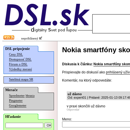
neprihlásený
Nokia smartfóny sko
DSL pripojenie
Ceny DSL
Dostupnosť DSL
Diskusia k článku:
Nokia smartfóny skonč
Fórum o DSL
Výsledky meraní
Prispievajte do diskusií ako
prihlásený užív
Satelitná mapa SR
Komentár, na ktorý odpovedáte:
Merače
už dávno
Speedmeter
Merania
Od: expert01 | Pridané: 2025-01-13 09:17:4
Pingmeter
Googlemeter
v praxi skončili už dávno
Odpovedať
Hľadanie
Meno: