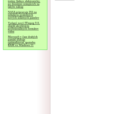
tretiny lístkov elektronicky,
po donútení cestujúcich na
takýto nákup
NASA pripravuje ISS na
inštaláciu posledných
nových solárnych panelov
Vydaný nový FFmpeg 9.0,
zlepšil akceleráciu
profesionálnych formátov
videa
Microsoft v čase drahých
pamätí sľubuje
optimalizovať spotrebu
RAM vo Windows 11