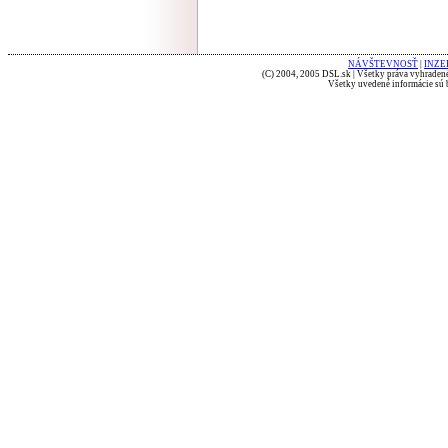
NÁVŠTEVNOSŤ
|
INZE
(C) 2004, 2005 DSL.sk | Všetky práva vyhradené
Všetky uvedené informácie sú b