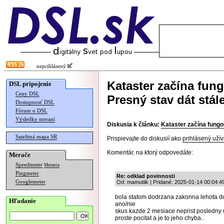
neprihlásený
Kataster začína fung
DSL pripojenie
Ceny DSL
Presný stav dát stá
Dostupnosť DSL
Fórum o DSL
Výsledky meraní
Diskusia k článku:
Kataster začína fungo
Satelitná mapa SR
Prispievajte do diskusií ako
prihlásený užív
Komentár, na ktorý odpovedáte:
Merače
Speedmeter
Merania
Pingmeter
Re: odklad povinnosti
Googlemeter
Od: mamutiik | Pridané: 2025-01-14 00:04:4
bola statom dodrzana zakonna lehota d
Hľadanie
ano/nie
skus kazde 2 mesiace neprist posledny 
proste pocitat a je to jeho chyba..