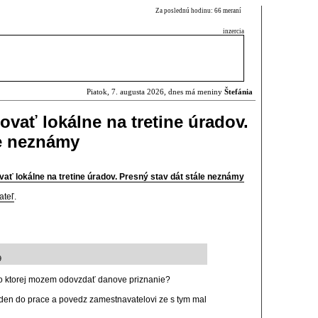
Za poslednú hodinu: 66 meraní
inzercia
Piatok, 7. augusta 2026, dnes má meniny
Štefánia
ovať lokálne na tretine úradov.
le neznámy
vať lokálne na tretine úradov. Presný stav dát stále neznámy
ateľ
.
9
o ktorej mozem odovzdať danove priznanie?
den do prace a povedz zamestnavatelovi ze s tym mal