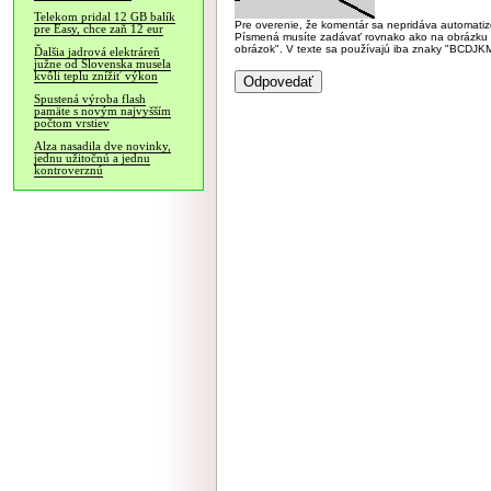
Telekom pridal 12 GB balík
Pre overenie, že komentár sa nepridáva automatizov
pre Easy, chce zaň 12 eur
Písmená musíte zadávať rovnako ako na obrázku veľk
obrázok". V texte sa používajú iba znaky "BC
Ďalšia jadrová elektráreň
južne od Slovenska musela
kvôli teplu znížiť výkon
Spustená výroba flash
pamäte s novým najvyšším
počtom vrstiev
Alza nasadila dve novinky,
jednu užitočnú a jednu
kontroverznú