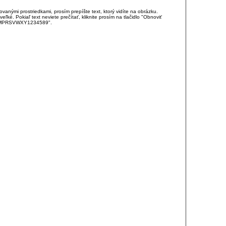
anými prostriedkami, prosím prepíšte text, ktorý vidíte na obrázku.
é. Pokiaľ text neviete prečítať, kliknite prosím na tlačidlo "Obnoviť
DJKMPRSVWXY1234589".