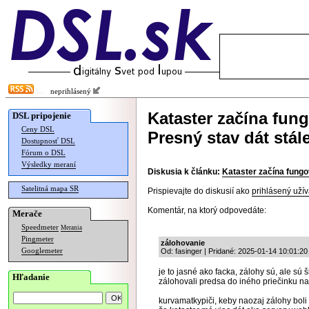
neprihlásený
Kataster začína fung
DSL pripojenie
Ceny DSL
Presný stav dát stá
Dostupnosť DSL
Fórum o DSL
Výsledky meraní
Diskusia k článku:
Kataster začína fungo
Satelitná mapa SR
Prispievajte do diskusií ako
prihlásený užív
Komentár, na ktorý odpovedáte:
Merače
Speedmeter
Merania
Pingmeter
zálohovanie
Googlemeter
Od: fasinger | Pridané: 2025-01-14 10:01:20
je to jasné ako facka, zálohy sú, ale sú
Hľadanie
zálohovali predsa do iného priečinku na
kurvamatkypiči, keby naozaj zálohy boli a