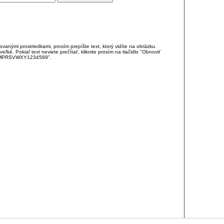
anými prostriedkami, prosím prepíšte text, ktorý vidíte na obrázku.
é. Pokiaľ text neviete prečítať, kliknite prosím na tlačidlo "Obnoviť
DJKMPRSVWXY1234589".
RCIA