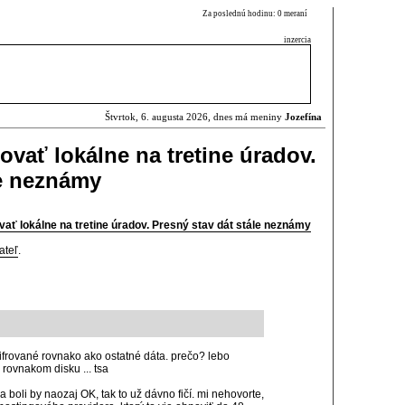
Za poslednú hodinu: 0 meraní
inzercia
Štvrtok, 6. augusta 2026, dnes má meniny
Jozefína
ovať lokálne na tretine úradov.
le neznámy
vať lokálne na tretine úradov. Presný stav dát stále neznámy
ateľ
.
 šifrované rovnako ako ostatné dáta. prečo? lebo
 rovnakom disku ... tsa
 boli by naozaj OK, tak to už dávno fičí. mi nehovorte,