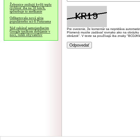
Železnice znižujú kvôli teplu
rýchlosť iba na 50 km/h,
spôsobuje to meškanie
Odštartovala nová séria
populárneho sci-fi Futurama
Súd zakázal samojazdiacim
Pre overenie, že komentár sa nepridáva automatizov
Google taxíkom dobíjanie v
Písmená musíte zadávať rovnako ako na obrázku veľk
noci, rušili obyvateľov
obrázok". V texte sa používajú iba znaky "BC
NÁVŠTEVNOSŤ
|
INZE