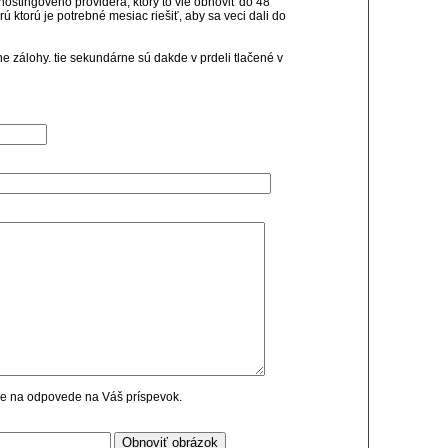
hostingového providera, ktorý to vie obnoviť do 48
ú ktorú je potrebné mesiac riešiť, aby sa veci dali do
e zálohy. tie sekundárne sú dakde v prdeli tlačené v
cie na odpovede na Váš príspevok.