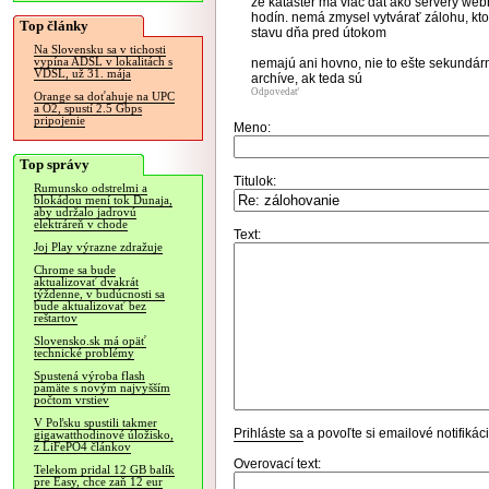
že kataster má viac dát ako servery web
hodín. nemá zmysel vytvárať zálohu, ktor
Top články
stavu dňa pred útokom
Na Slovensku sa v tichosti
vypína ADSL v lokalitách s
nemajú ani hovno, nie to ešte sekundárn
VDSL, už 31. mája
archíve, ak teda sú
Odpovedať
Orange sa doťahuje na UPC
a O2, spustí 2.5 Gbps
pripojenie
Meno:
Top správy
Titulok:
Rumunsko odstrelmi a
blokádou mení tok Dunaja,
aby udržalo jadrovú
elektráreň v chode
Text:
Joj Play výrazne zdražuje
Chrome sa bude
aktualizovať dvakrát
týždenne, v budúcnosti sa
bude aktualizovať bez
reštartov
Slovensko.sk má opäť
technické problémy
Spustená výroba flash
pamäte s novým najvyšším
počtom vrstiev
V Poľsku spustili takmer
Prihláste sa
a povoľte si emailové notifiká
gigawatthodinové úložisko,
z LiFePO4 článkov
Overovací text:
Telekom pridal 12 GB balík
pre Easy, chce zaň 12 eur