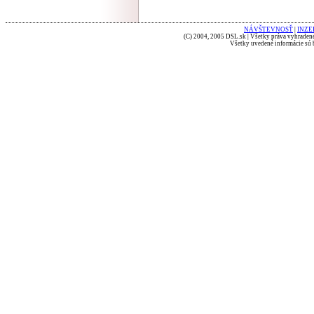
NÁVŠTEVNOSŤ
|
INZE
(C) 2004, 2005 DSL.sk | Všetky práva vyhradené
Všetky uvedené informácie sú b