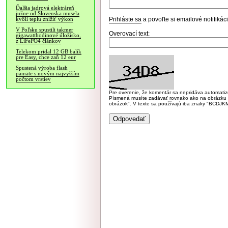
Ďalšia jadrová elektráreň
južne od Slovenska musela
Prihláste sa
a povoľte si emailové notifiká
kvôli teplu znížiť výkon
V Poľsku spustili takmer
Overovací text:
gigawatthodinové úložisko,
z LiFePO4 článkov
Telekom pridal 12 GB balík
pre Easy, chce zaň 12 eur
Spustená výroba flash
pamäte s novým najvyšším
počtom vrstiev
Pre overenie, že komentár sa nepridáva automatizov
Písmená musíte zadávať rovnako ako na obrázku veľk
obrázok". V texte sa používajú iba znaky "BC