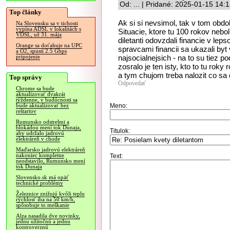
Od: ... | Pridané: 2025-01-15 14:
Top články
Ak si si nevsimol, tak v tom obdo
Na Slovensku sa v tichosti
vypína ADSL v lokalitách s
Situacie, ktore tu 100 rokov nebol
VDSL, už 31. mája
diletanti odovzdali financie v lep
Orange sa doťahuje na UPC
spravcami financii sa ukazali byt
a O2, spustí 2.5 Gbps
najsocialnejsich - na to su tiez 
pripojenie
zosralo je ten isty, kto to tu roky 
a tym chujom treba nalozit co sa 
Top správy
Odpovedať
Chrome sa bude
aktualizovať dvakrát
týždenne, v budúcnosti sa
Meno:
bude aktualizovať bez
reštartov
Rumunsko odstrelmi a
blokádou mení tok Dunaja,
Titulok:
aby udržalo jadrovú
elektráreň v chode
Maďarsko jadrovú elektráreň
nakoniec kompletne
Text:
neodstavilo, Rumunsko mení
tok Dunaja
Slovensko.sk má opäť
technické problémy
Železnice znižujú kvôli teplu
rýchlosť iba na 50 km/h,
spôsobuje to meškanie
Alza nasadila dve novinky,
jednu užitočnú a jednu
kontroverznú