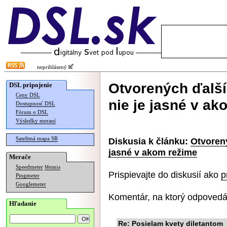
neprihlásený
Otvorených ďalší
DSL pripojenie
Ceny DSL
nie je jasné v a
Dostupnosť DSL
Fórum o DSL
Výsledky meraní
Satelitná mapa SR
Diskusia k článku:
Otvorený
jasné v akom režime
Merače
Speedmeter
Merania
Prispievajte do diskusií ako
p
Pingmeter
Googlemeter
Komentár, na ktorý odpovedá
Hľadanie
Re: Posielam kvety diletantom