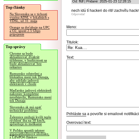
Od: ffdf | Pridané: 2025-01-23 12:28:15
Top články
nech idú tí hackeri do riti! zachvíľu hack
Na Slovensku sa v tichosti
Odpovedať
vypína ADSL v lokalitách s
VDSL, už 31. mája
Meno:
Orange sa doťahuje na UPC
a O2, spustí 2.5 Gbps
pripojenie
Titulok:
Top správy
Chrome sa bude
aktualizovať dvakrát
Text:
týždenne, v budúcnosti sa
bude aktualizovať bez
reštartov
Rumunsko odstrelmi a
blokádou mení tok Dunaja,
aby udržalo jadrovú
elektráreň v chode
Maďarsko jadrovú elektráreň
nakoniec kompletne
neodstavilo, Rumunsko mení
tok Dunaja
Slovensko.sk má opäť
technické problémy
Prihláste sa
a povoľte si emailové notifiká
Železnice znižujú kvôli teplu
rýchlosť iba na 50 km/h,
Overovací text:
spôsobuje to meškanie
V Poľsku spustili takmer
gigawatthodinové úložisko,
z LiFePO4 článkov