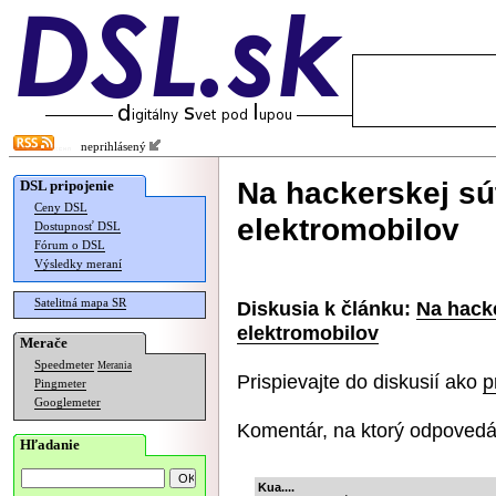
neprihlásený
Na hackerskej súť
DSL pripojenie
Ceny DSL
elektromobilov
Dostupnosť DSL
Fórum o DSL
Výsledky meraní
Satelitná mapa SR
Diskusia k článku:
Na hacke
elektromobilov
Merače
Speedmeter
Merania
Prispievajte do diskusií ako
p
Pingmeter
Googlemeter
Komentár, na ktorý odpovedá
Hľadanie
Kua....