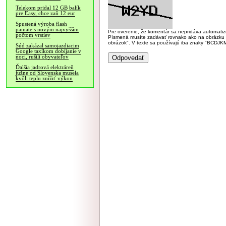
Telekom pridal 12 GB balík
pre Easy, chce zaň 12 eur
Spustená výroba flash
pamäte s novým najvyšším
Pre overenie, že komentár sa nepridáva automatizov
počtom vrstiev
Písmená musíte zadávať rovnako ako na obrázku veľk
obrázok". V texte sa používajú iba znaky "BC
Súd zakázal samojazdiacim
Google taxíkom dobíjanie v
noci, rušili obyvateľov
Ďalšia jadrová elektráreň
južne od Slovenska musela
kvôli teplu znížiť výkon