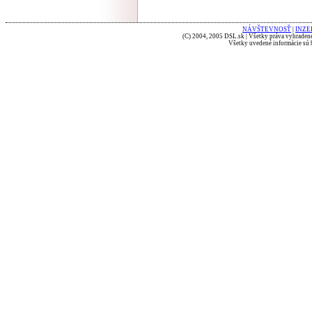
NÁVŠTEVNOSŤ
|
INZE
(C) 2004, 2005 DSL.sk | Všetky práva vyhradené
Všetky uvedené informácie sú b