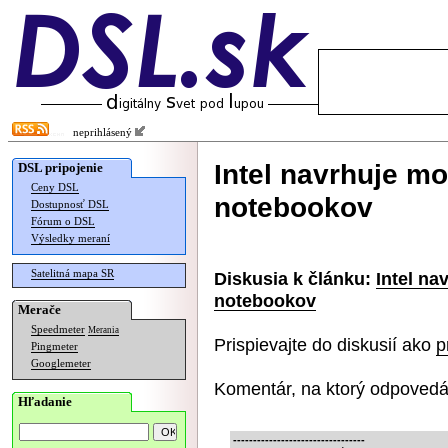
neprihlásený
Intel navrhuje m
DSL pripojenie
Ceny DSL
notebookov
Dostupnosť DSL
Fórum o DSL
Výsledky meraní
Satelitná mapa SR
Diskusia k článku:
Intel na
notebookov
Merače
Speedmeter
Merania
Prispievajte do diskusií ako
p
Pingmeter
Googlemeter
Komentár, na ktorý odpovedá
Hľadanie
---------------------------------