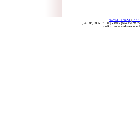
NÁVŠTEVNOSŤ
|
INZE
(C) 2004, 2005 DSL.sk | Všetky práva vyhradené
Všetky uvedené informácie sú b