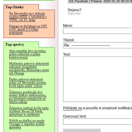
Od: ParaNoik | Pridané: 2025-01-25 08:10:3
Top články
Dejavu?
Na Slovensku sa v tichosti
Odpovedať
vypína ADSL v lokalitách s
VDSL, už 31. mája
Meno:
Orange sa doťahuje na UPC
a O2, spustí 2.5 Gbps
pripojenie
Titulok:
Top správy
Alza nasadila dve novinky,
jednu užitočnú a jednu
Text:
kontroverznú
Maďarsko jadrovú elektráreň
nakoniec kompletne
neodstavilo, Rumunsko mení
tok Dunaja
Ďalšia jadrová elektráreň
južne od Slovenska musela
kvôli teplu znížiť výkon
Železnice predávajú dve
tretiny lístkov elektronicky,
po donútení cestujúcich na
takýto nákup
Prihláste sa
a povoľte si emailové notifiká
Železnice znižujú kvôli teplu
rýchlosť iba na 50 km/h,
spôsobuje to meškanie
Overovací text:
NASA na diaľku na sonde
Voyager 2 úspešne znížila
spotrebu