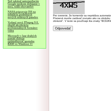
Súd zakázal samojazdiacim
Google taxíkom dobíjanie v
noci, rušili obyvateľov
NASA pripravuje ISS na
inštaláciu posledných
Pre overenie, že komentár sa nepridáva automatizov
nových solárnych panelov
Písmená musíte zadávať rovnako ako na obrázku veľk
obrázok". V texte sa používajú iba znaky "BC
Vydaný nový FFmpeg 9.0,
zlepšil akceleráciu
profesionálnych formátov
videa
Microsoft v čase drahých
pamätí sľubuje
optimalizovať spotrebu
RAM vo Windows 11