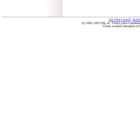
NÁVŠTEVNOSŤ
|
INZE
(C) 2004, 2005 DSL.sk | Všetky práva vyhradené
Všetky uvedené informácie sú b