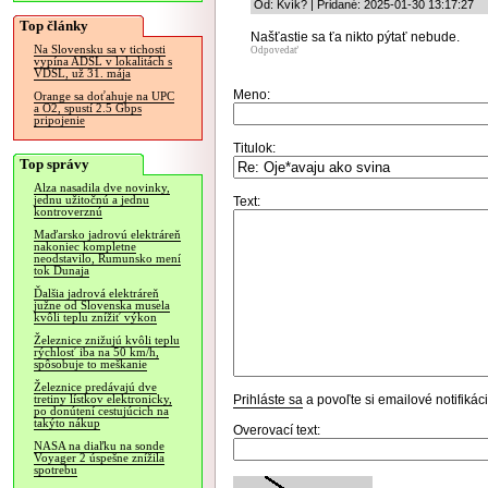
Od: Kvík? | Pridané: 2025-01-30 13:17:27
Top články
Našťastie sa ťa nikto pýtať nebude.
Na Slovensku sa v tichosti
Odpovedať
vypína ADSL v lokalitách s
VDSL, už 31. mája
Meno:
Orange sa doťahuje na UPC
a O2, spustí 2.5 Gbps
pripojenie
Titulok:
Top správy
Alza nasadila dve novinky,
jednu užitočnú a jednu
Text:
kontroverznú
Maďarsko jadrovú elektráreň
nakoniec kompletne
neodstavilo, Rumunsko mení
tok Dunaja
Ďalšia jadrová elektráreň
južne od Slovenska musela
kvôli teplu znížiť výkon
Železnice znižujú kvôli teplu
rýchlosť iba na 50 km/h,
spôsobuje to meškanie
Železnice predávajú dve
Prihláste sa
a povoľte si emailové notifiká
tretiny lístkov elektronicky,
po donútení cestujúcich na
takýto nákup
Overovací text:
NASA na diaľku na sonde
Voyager 2 úspešne znížila
spotrebu