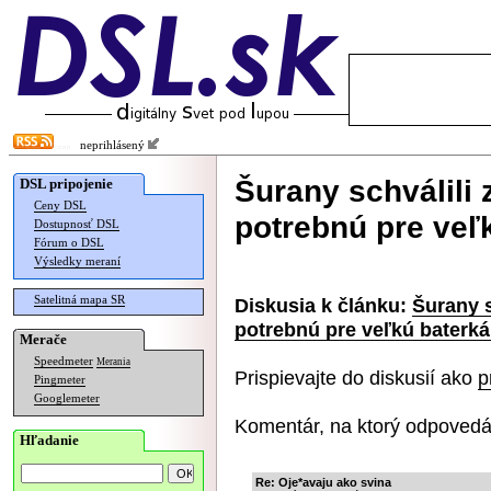
neprihlásený
Šurany schválil
DSL pripojenie
Ceny DSL
potrebnú pre veľ
Dostupnosť DSL
Fórum o DSL
Výsledky meraní
Satelitná mapa SR
Diskusia k článku:
Šurany 
potrebnú pre veľkú baterká
Merače
Speedmeter
Merania
Prispievajte do diskusií ako
p
Pingmeter
Googlemeter
Komentár, na ktorý odpovedá
Hľadanie
Re: Oje*avaju ako svina