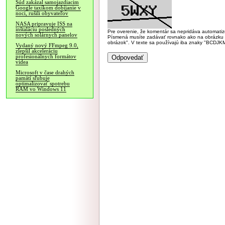
Súd zakázal samojazdiacim
Google taxíkom dobíjanie v
noci, rušili obyvateľov
NASA pripravuje ISS na
inštaláciu posledných
Pre overenie, že komentár sa nepridáva automatizov
nových solárnych panelov
Písmená musíte zadávať rovnako ako na obrázku veľk
obrázok". V texte sa používajú iba znaky "BC
Vydaný nový FFmpeg 9.0,
zlepšil akceleráciu
profesionálnych formátov
videa
Microsoft v čase drahých
pamätí sľubuje
optimalizovať spotrebu
RAM vo Windows 11