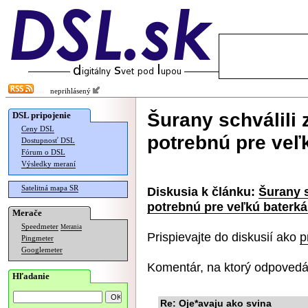
neprihlásený
Šurany schválil
DSL pripojenie
Ceny DSL
potrebnú pre veľ
Dostupnosť DSL
Fórum o DSL
Výsledky meraní
Satelitná mapa SR
Diskusia k článku:
Šurany 
potrebnú pre veľkú baterká
Merače
Speedmeter
Merania
Prispievajte do diskusií ako
p
Pingmeter
Googlemeter
Komentár, na ktorý odpovedá
Hľadanie
Re: Oje*avaju ako svina