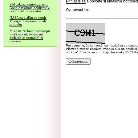
Prihláste sa
a povoľte si emailové notifiká
Súd zakázal samojazdiacim
Google taxíkom dobíjanie v
Overovací text:
noci, rušili obyvateľov
NASA na diaľku na sonde
Voyager 2 úspešne znížila
spotrebu
Misia na záchranu teleskopu
Swift ešte nie je stratená,
podarilo sa spomaliť jej
otáčanie
Pre overenie, že komentár sa nepridáva automatizov
Písmená musíte zadávať rovnako ako na obrázku veľk
obrázok". V texte sa používajú iba znaky "BC