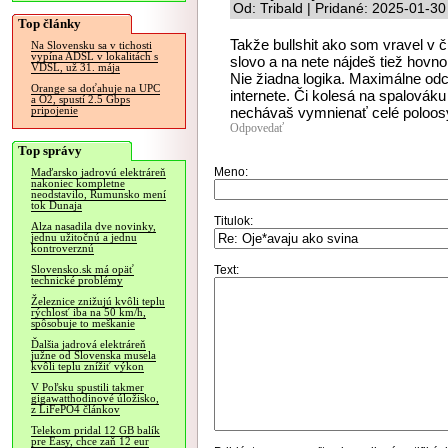
Od: Tribald | Pridané: 2025-01-30
Top články
Takže bullshit ako som vravel v 
Na Slovensku sa v tichosti
vypína ADSL v lokalitách s
slovo a na nete nájdeš tiež hovno
VDSL, už 31. mája
Nie žiadna logika. Maximálne od
Orange sa doťahuje na UPC
internete. Či kolesá na spalovák
a O2, spustí 2.5 Gbps
nechávaš vymnienať celé poloosy
pripojenie
Odpovedať
Top správy
Meno:
Maďarsko jadrovú elektráreň
nakoniec kompletne
neodstavilo, Rumunsko mení
tok Dunaja
Titulok:
Alza nasadila dve novinky,
jednu užitočnú a jednu
kontroverznú
Text:
Slovensko.sk má opäť
technické problémy
Železnice znižujú kvôli teplu
rýchlosť iba na 50 km/h,
spôsobuje to meškanie
Ďalšia jadrová elektráreň
južne od Slovenska musela
kvôli teplu znížiť výkon
V Poľsku spustili takmer
gigawatthodinové úložisko,
z LiFePO4 článkov
Telekom pridal 12 GB balík
pre Easy, chce zaň 12 eur