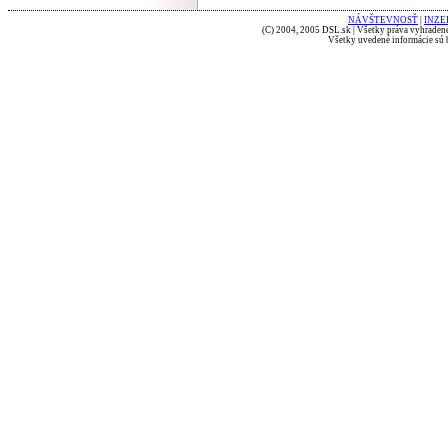
NÁVŠTEVNOSŤ
|
INZE
(C) 2004, 2005 DSL.sk | Všetky práva vyhradené
Všetky uvedené informácie sú b