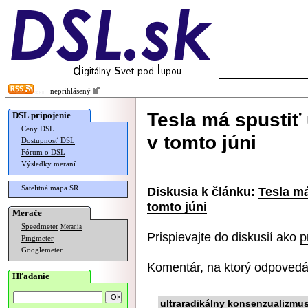
neprihlásený
Tesla má spustiť
DSL pripojenie
Ceny DSL
v tomto júni
Dostupnosť DSL
Fórum o DSL
Výsledky meraní
Satelitná mapa SR
Diskusia k článku:
Tesla má
tomto júni
Merače
Speedmeter
Merania
Prispievajte do diskusií ako
p
Pingmeter
Googlemeter
Komentár, na ktorý odpovedá
Hľadanie
ultraradikálny konsenzualizmu