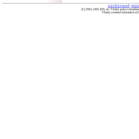
NÁVŠTEVNOSŤ
|
INZE
(C) 2004, 2005 DSL.sk | Všetky práva vyhradené
Všetky uvedené informácie sú b