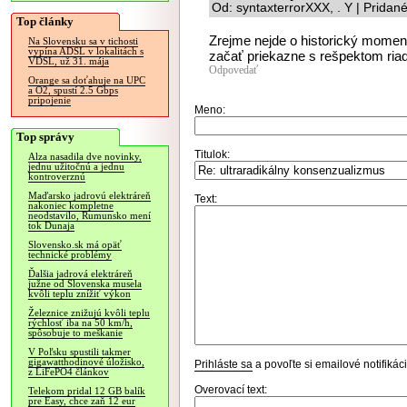
Od: syntaxterrorXXX, . Y | Pridan
Top články
Zrejme nejde o historický moment,
Na Slovensku sa v tichosti
vypína ADSL v lokalitách s
začať priekazne s rešpektom riadi
VDSL, už 31. mája
Odpovedať
Orange sa doťahuje na UPC
a O2, spustí 2.5 Gbps
pripojenie
Meno:
Top správy
Titulok:
Alza nasadila dve novinky,
jednu užitočnú a jednu
kontroverznú
Maďarsko jadrovú elektráreň
Text:
nakoniec kompletne
neodstavilo, Rumunsko mení
tok Dunaja
Slovensko.sk má opäť
technické problémy
Ďalšia jadrová elektráreň
južne od Slovenska musela
kvôli teplu znížiť výkon
Železnice znižujú kvôli teplu
rýchlosť iba na 50 km/h,
spôsobuje to meškanie
V Poľsku spustili takmer
gigawatthodinové úložisko,
Prihláste sa
a povoľte si emailové notifiká
z LiFePO4 článkov
Overovací text:
Telekom pridal 12 GB balík
pre Easy, chce zaň 12 eur