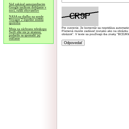
Súd zakázal samojazdiacim
Google taxíkom dobíjanie v
noci, rušili obyvateľov
NASA na diaľku na sonde
Voyager 2 úspešne znížila
spotrebu
Pre overenie, že komentár sa nepridáva automatizov
Misia na záchranu teleskopu
Písmená musíte zadávať rovnako ako na obrázku veľk
Swift ešte nie je stratená,
obrázok". V texte sa používajú iba znaky "BC
podarilo sa spomaliť jej
otáčanie