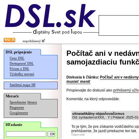
neprihlásený
Počítač ani v nedáv
DSL pripojenie
Ceny DSL
samojazdiaciu funk
Dostupnosť DSL
Fórum o DSL
Výsledky meraní
Diskusia k článku:
Počítač ani v nedávny
musieť meniť
Satelitná mapa SR
Prispievajte do diskusií ako
prihlásený užív
Merače
Komentár, na ktorý odpovedáte:
Speedmeter
Merania
Pingmeter
Googlemeter
ultraradikálny objasňovačizmus
Od: syntaxterrorXXX, . Y | Pridané: 2025-01
Hľadanie
To je tým, že pre získanie vodičského 
prehlásenie, že jazdí priekazne len tak.
Odpovedať