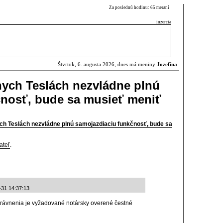
Za poslednú hodinu: 65 meraní
inzercia
Štvrtok, 6. augusta 2026, dnes má meniny
Jozefína
nych Teslách nezvládne plnú
čnosť, bude sa musieť meniť
ch Teslách nezvládne plnú samojazdiaciu funkčnosť, bude sa
ateľ
.
-31 14:37:13
oprávnenia je vyžadované notársky overené čestné