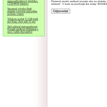
gigawatthodinové úložisko,
Písmená musíte zadávať rovnako ako na obrázku veľk
z LiFePO4 článkov
obrázok". V texte sa používajú iba znaky "BC
Spustená výroba flash
pamäte s novým najvyšším
počtom vrstiev
Telekom pridal 12 GB balík
pre Easy, chce zaň 12 eur
Súd zakázal samojazdiacim
Google taxíkom dobíjanie v
noci, rušili obyvateľov