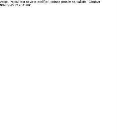
é. Pokiaľ text neviete prečítať, kliknite prosím na tlačidlo "Obnoviť
DJKMPRSVWXY1234589".