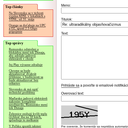
Meno:
Top články
Na Slovensku sa v tichosti
vypína ADSL v lokalitách s
Titulok:
VDSL, už 31. mája
Orange sa doťahuje na UPC
a O2, spustí 2.5 Gbps
pripojenie
Text:
Top správy
Rumunsko odstrelmi a
blokádou mení tok Dunaja,
aby udržalo jadrovú
elektráreň v chode
Joj Play výrazne zdražuje
Chrome sa bude
aktualizovať dvakrát
týždenne, v budúcnosti sa
bude aktualizovať bez
reštartov
Prihláste sa
a povoľte si emailové notifiká
Slovensko.sk má opäť
technické problémy
Overovací text:
Maďarsko jadrovú elektráreň
nakoniec kompletne
neodstavilo, Rumunsko mení
tok Dunaja
Železnice znižujú kvôli teplu
rýchlosť iba na 50 km/h,
spôsobuje to meškanie
V Poľsku spustili takmer
Pre overenie, že komentár sa nepridáva automatizov