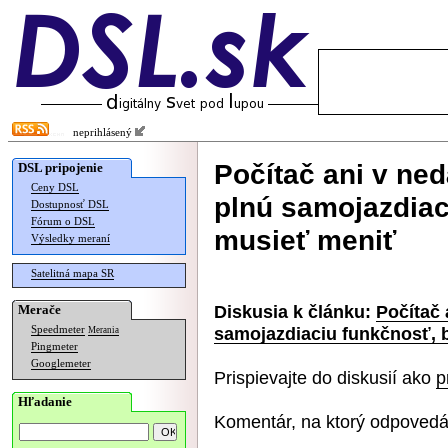
neprihlásený
Počítač ani v ne
DSL pripojenie
Ceny DSL
plnú samojazdiac
Dostupnosť DSL
Fórum o DSL
musieť meniť
Výsledky meraní
Satelitná mapa SR
Diskusia k článku:
Počítač
Merače
samojazdiaciu funkčnosť, 
Speedmeter
Merania
Pingmeter
Googlemeter
Prispievajte do diskusií ako
p
Hľadanie
Komentár, na ktorý odpovedá