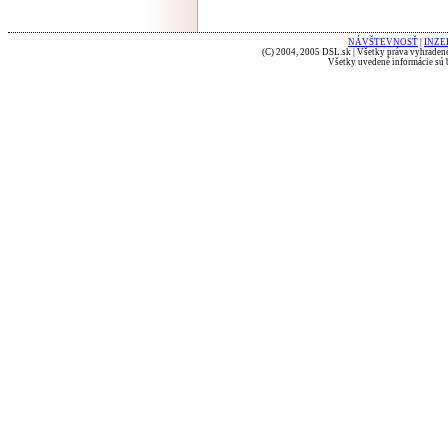
NÁVŠTEVNOSŤ
|
INZE
(C) 2004, 2005 DSL.sk | Všetky práva vyhradené
Všetky uvedené informácie sú b