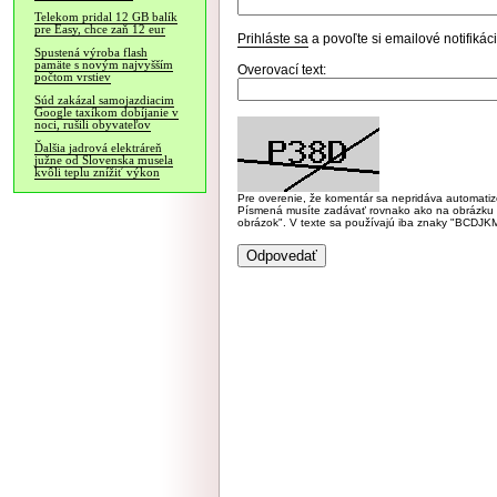
Telekom pridal 12 GB balík
pre Easy, chce zaň 12 eur
Prihláste sa
a povoľte si emailové notifiká
Spustená výroba flash
pamäte s novým najvyšším
Overovací text:
počtom vrstiev
Súd zakázal samojazdiacim
Google taxíkom dobíjanie v
noci, rušili obyvateľov
Ďalšia jadrová elektráreň
južne od Slovenska musela
kvôli teplu znížiť výkon
Pre overenie, že komentár sa nepridáva automatizov
Písmená musíte zadávať rovnako ako na obrázku veľk
obrázok". V texte sa používajú iba znaky "BC