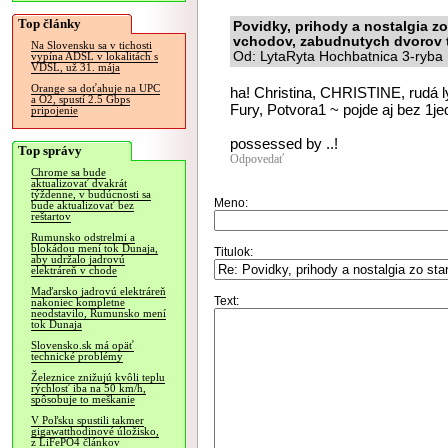
Top články
Povidky, prihody a nostalgia z
vchodov, zabudnutych dvorov t
Na Slovensku sa v tichosti
Od: LytaRyta Hochbatnica 3-ryba 
vypína ADSL v lokalitách s
VDSL, už 31. mája
Orange sa doťahuje na UPC
ha! Christina, CHRISTINE, rudá 
a O2, spustí 2.5 Gbps
Fury, Potvora1 ~ pojde aj bez 1je
pripojenie
possessed by ..!
Top správy
Odpovedať
Chrome sa bude
aktualizovať dvakrát
týždenne, v budúcnosti sa
Meno:
bude aktualizovať bez
reštartov
Rumunsko odstrelmi a
blokádou mení tok Dunaja,
Titulok:
aby udržalo jadrovú
elektráreň v chode
Maďarsko jadrovú elektráreň
Text:
nakoniec kompletne
neodstavilo, Rumunsko mení
tok Dunaja
Slovensko.sk má opäť
technické problémy
Železnice znižujú kvôli teplu
rýchlosť iba na 50 km/h,
spôsobuje to meškanie
V Poľsku spustili takmer
gigawatthodinové úložisko,
z LiFePO4 článkov